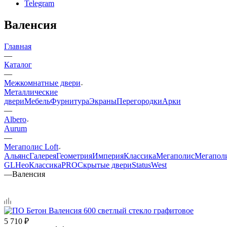
Telegram
Валенсия
Главная
—
Каталог
—
Межкомнатные двери
Металлические
двери
Мебель
Фурнитура
Экраны
Перегородки
Арки
—
Albero
Aurum
—
Мегаполис Loft
Альянс
Галерея
Геометрия
Империя
Классика
Мегаполис
Мегапол
GL
НеоКлассикаPRO
Скрытые двери
Status
West
—
Валенсия
5 710
₽