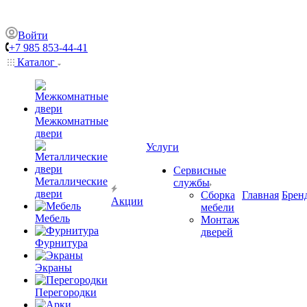
Войти
+7 985 853-44-41
Каталог
Межкомнатные
двери
Услуги
Сервисные
Металлические
службы
двери
Сборка
Главная
Брен
Акции
мебели
Мебель
Монтаж
дверей
Фурнитура
Экраны
Перегородки