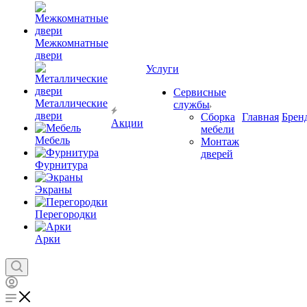
Межкомнатные
двери
Услуги
Сервисные
Металлические
службы
двери
Сборка
Главная
Брен
Акции
мебели
Мебель
Монтаж
дверей
Фурнитура
Экраны
Перегородки
Арки