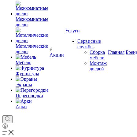
Межкомнатные
двери
Услуги
Сервисные
Металлические
службы
двери
Сборка
Главная
Брен
Акции
мебели
Мебель
Монтаж
дверей
Фурнитура
Экраны
Перегородки
Арки