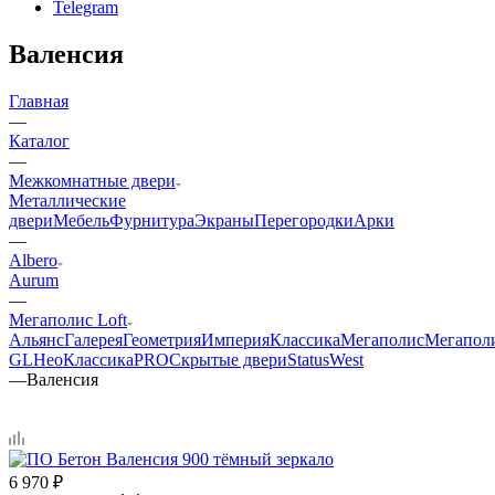
Telegram
Валенсия
Главная
—
Каталог
—
Межкомнатные двери
Металлические
двери
Мебель
Фурнитура
Экраны
Перегородки
Арки
—
Albero
Aurum
—
Мегаполис Loft
Альянс
Галерея
Геометрия
Империя
Классика
Мегаполис
Мегапол
GL
НеоКлассикаPRO
Скрытые двери
Status
West
—
Валенсия
6 970
₽