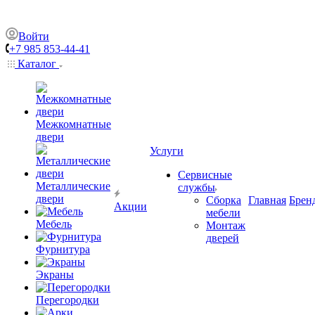
Войти
+7 985 853-44-41
Каталог
Межкомнатные
двери
Услуги
Сервисные
Металлические
службы
двери
Сборка
Главная
Брен
Акции
мебели
Мебель
Монтаж
дверей
Фурнитура
Экраны
Перегородки