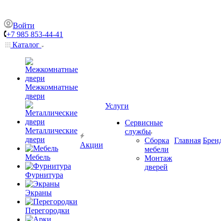
Войти
+7 985 853-44-41
Каталог
Межкомнатные
двери
Услуги
Сервисные
Металлические
службы
двери
Сборка
Главная
Брен
Акции
мебели
Мебель
Монтаж
дверей
Фурнитура
Экраны
Перегородки