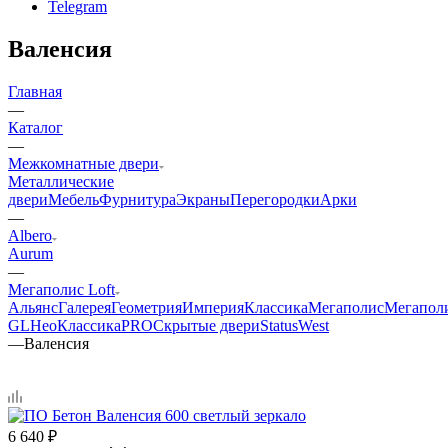
Telegram
Валенсия
Главная
—
Каталог
—
Межкомнатные двери
Металлические
двери
Мебель
Фурнитура
Экраны
Перегородки
Арки
—
Albero
Aurum
—
Мегаполис Loft
Альянс
Галерея
Геометрия
Империя
Классика
Мегаполис
Мегапол
GL
НеоКлассикаPRO
Скрытые двери
Status
West
—
Валенсия
6 640
₽