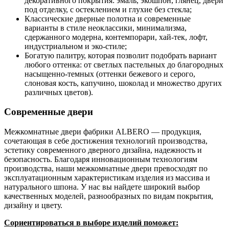
декоративного покрытия: эмаль, экошпон, глянец, двери
под отделку, с остеклением и глухие без стекла;
Классические дверные полотна и современные
варианты в стиле неоклассики, минимализма,
сдержанного модерна, контемпорари, хай-тек, лофт,
индустриальном и эко-стиле;
Богатую палитру, которая позволит подобрать вариант
любого оттенка: от светлых пастельных до благородных
насыщенно-темных (оттенки бежевого и серого,
слоновая кость, капучино, шоколад и множество других
различных цветов).
Современные двери
Межкомнатные двери фабрики ALBERO — продукция,
сочетающая в себе достижения технологий производства,
эстетику современного дверного дизайна, надежность и
безопасность. Благодаря инновационным технологиям
производства, наши межкомнатные двери превосходят по
эксплуатационным характеристикам изделия из массива и
натурального шпона. У нас вы найдете широкий выбор
качественных моделей, разнообразных по видам покрытия,
дизайну и цвету.
Сориентироваться в выборе изделий поможет: