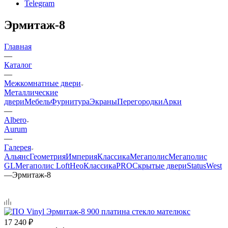
Telegram
Эрмитаж-8
Главная
—
Каталог
—
Межкомнатные двери
Металлические
двери
Мебель
Фурнитура
Экраны
Перегородки
Арки
—
Albero
Aurum
—
Галерея
Альянс
Геометрия
Империя
Классика
Мегаполис
Мегаполис
GL
Мегаполис Loft
НеоКлассикаPRO
Скрытые двери
Status
West
—
Эрмитаж-8
17 240
₽