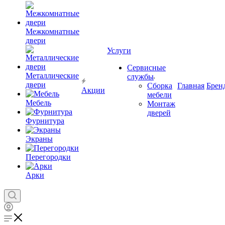
Межкомнатные
двери
Услуги
Сервисные
Металлические
службы
двери
Сборка
Главная
Брен
Акции
мебели
Мебель
Монтаж
дверей
Фурнитура
Экраны
Перегородки
Арки