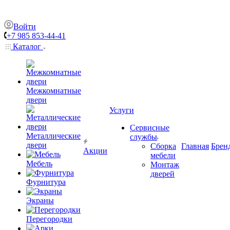
Войти
+7 985 853-44-41
Каталог
Межкомнатные
двери
Услуги
Сервисные
Металлические
службы
двери
Сборка
Главная
Брен
Акции
мебели
Мебель
Монтаж
дверей
Фурнитура
Экраны
Перегородки