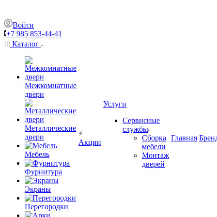
Войти
+7 985 853-44-41
Каталог
Межкомнатные
двери
Услуги
Сервисные
Металлические
службы
двери
Сборка
Главная
Брен
Акции
мебели
Мебель
Монтаж
дверей
Фурнитура
Экраны
Перегородки