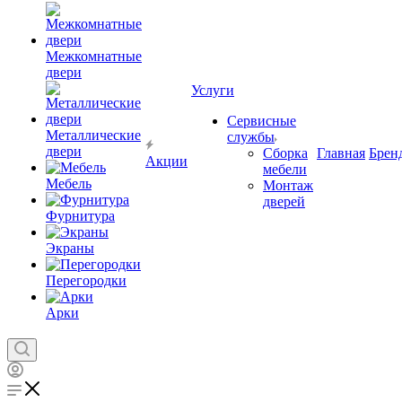
Межкомнатные
двери
Услуги
Сервисные
Металлические
службы
двери
Сборка
Главная
Брен
Акции
мебели
Мебель
Монтаж
дверей
Фурнитура
Экраны
Перегородки
Арки