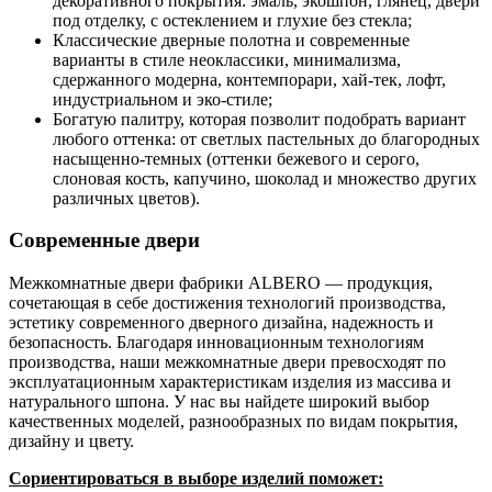
декоративного покрытия: эмаль, экошпон, глянец, двери
под отделку, с остеклением и глухие без стекла;
Классические дверные полотна и современные
варианты в стиле неоклассики, минимализма,
сдержанного модерна, контемпорари, хай-тек, лофт,
индустриальном и эко-стиле;
Богатую палитру, которая позволит подобрать вариант
любого оттенка: от светлых пастельных до благородных
насыщенно-темных (оттенки бежевого и серого,
слоновая кость, капучино, шоколад и множество других
различных цветов).
Современные двери
Межкомнатные двери фабрики ALBERO — продукция,
сочетающая в себе достижения технологий производства,
эстетику современного дверного дизайна, надежность и
безопасность. Благодаря инновационным технологиям
производства, наши межкомнатные двери превосходят по
эксплуатационным характеристикам изделия из массива и
натурального шпона. У нас вы найдете широкий выбор
качественных моделей, разнообразных по видам покрытия,
дизайну и цвету.
Сориентироваться в выборе изделий поможет: