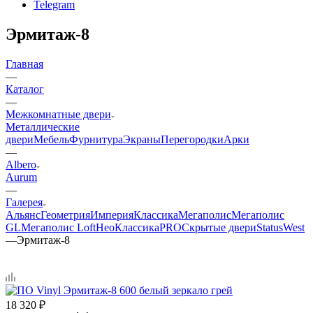
Telegram
Эрмитаж-8
Главная
—
Каталог
—
Межкомнатные двери
Металлические
двери
Мебель
Фурнитура
Экраны
Перегородки
Арки
—
Albero
Aurum
—
Галерея
Альянс
Геометрия
Империя
Классика
Мегаполис
Мегаполис
GL
Мегаполис Loft
НеоКлассикаPRO
Скрытые двери
Status
West
—
Эрмитаж-8
18 320
₽