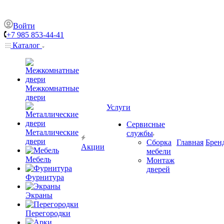
Войти
+7 985 853-44-41
Каталог
Межкомнатные
двери
Услуги
Сервисные
Металлические
службы
двери
Сборка
Главная
Брен
Акции
мебели
Мебель
Монтаж
дверей
Фурнитура
Экраны
Перегородки