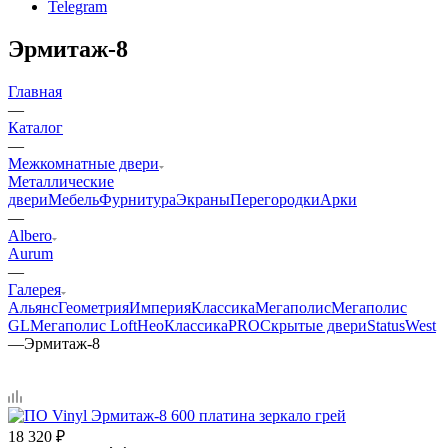
Telegram
Эрмитаж-8
Главная
—
Каталог
—
Межкомнатные двери
Металлические
двери
Мебель
Фурнитура
Экраны
Перегородки
Арки
—
Albero
Aurum
—
Галерея
Альянс
Геометрия
Империя
Классика
Мегаполис
Мегаполис
GL
Мегаполис Loft
НеоКлассикаPRO
Скрытые двери
Status
West
—
Эрмитаж-8
18 320
₽