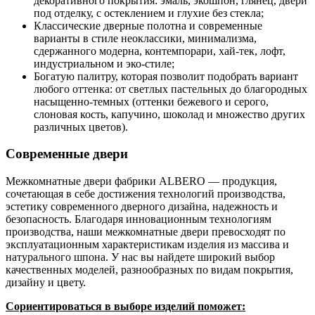
декоративного покрытия: эмаль, экошпон, глянец, двери
под отделку, с остеклением и глухие без стекла;
Классические дверные полотна и современные
варианты в стиле неоклассики, минимализма,
сдержанного модерна, контемпорари, хай-тек, лофт,
индустриальном и эко-стиле;
Богатую палитру, которая позволит подобрать вариант
любого оттенка: от светлых пастельных до благородных
насыщенно-темных (оттенки бежевого и серого,
слоновая кость, капучино, шоколад и множество других
различных цветов).
Современные двери
Межкомнатные двери фабрики ALBERO — продукция,
сочетающая в себе достижения технологий производства,
эстетику современного дверного дизайна, надежность и
безопасность. Благодаря инновационным технологиям
производства, наши межкомнатные двери превосходят по
эксплуатационным характеристикам изделия из массива и
натурального шпона. У нас вы найдете широкий выбор
качественных моделей, разнообразных по видам покрытия,
дизайну и цвету.
Сориентироваться в выборе изделий поможет: