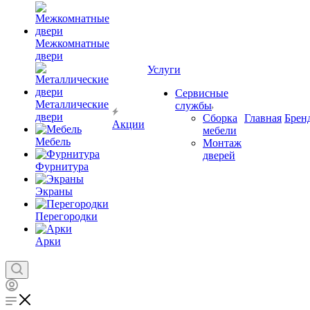
Межкомнатные
двери
Услуги
Сервисные
Металлические
службы
двери
Сборка
Главная
Брен
Акции
мебели
Мебель
Монтаж
дверей
Фурнитура
Экраны
Перегородки
Арки