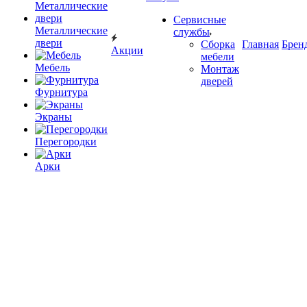
Сервисные
Металлические
службы
двери
Сборка
Главная
Брен
Акции
мебели
Мебель
Монтаж
дверей
Фурнитура
Экраны
Перегородки
Арки