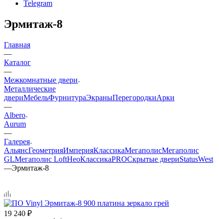
Telegram
Эрмитаж-8
Главная
—
Каталог
—
Межкомнатные двери
Металлические
двери
Мебель
Фурнитура
Экраны
Перегородки
Арки
—
Albero
Aurum
—
Галерея
Альянс
Геометрия
Империя
Классика
Мегаполис
Мегаполис
GL
Мегаполис Loft
НеоКлассикаPRO
Скрытые двери
Status
West
—
Эрмитаж-8
19 240
₽