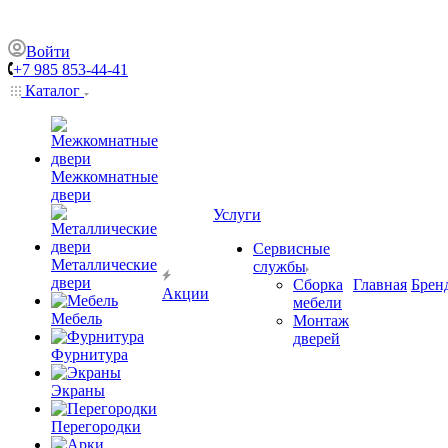
Войти
+7 985 853-44-41
Каталог
Межкомнатные
двери
Услуги
Сервисные
Металлические
службы
двери
Сборка
Главная
Брен
Акции
мебели
Мебель
Монтаж
дверей
Фурнитура
Экраны
Перегородки