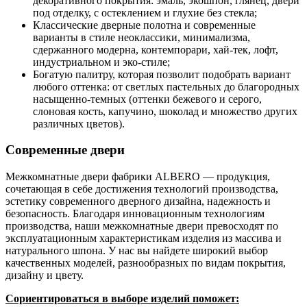
декоративного покрытия: эмаль, экошпон, глянец, двери
под отделку, с остеклением и глухие без стекла;
Классические дверные полотна и современные
варианты в стиле неоклассики, минимализма,
сдержанного модерна, контемпорари, хай-тек, лофт,
индустриальном и эко-стиле;
Богатую палитру, которая позволит подобрать вариант
любого оттенка: от светлых пастельных до благородных
насыщенно-темных (оттенки бежевого и серого,
слоновая кость, капучино, шоколад и множество других
различных цветов).
Современные двери
Межкомнатные двери фабрики ALBERO — продукция,
сочетающая в себе достижения технологий производства,
эстетику современного дверного дизайна, надежность и
безопасность. Благодаря инновационным технологиям
производства, наши межкомнатные двери превосходят по
эксплуатационным характеристикам изделия из массива и
натурального шпона. У нас вы найдете широкий выбор
качественных моделей, разнообразных по видам покрытия,
дизайну и цвету.
Сориентироваться в выборе изделий поможет: