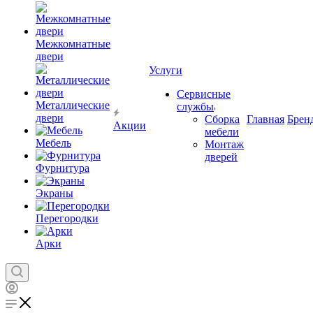
Межкомнатные
двери
Услуги
Сервисные
Металлические
службы
двери
Сборка
Главная
Брен
Акции
мебели
Мебель
Монтаж
дверей
Фурнитура
Экраны
Перегородки
Арки