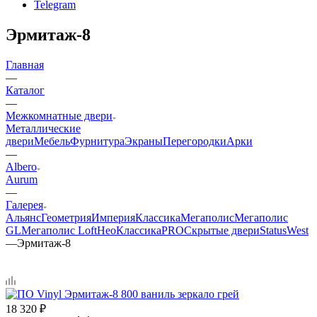
Telegram
Эрмитаж-8
Главная
—
Каталог
—
Межкомнатные двери
Металлические
двери
Мебель
Фурнитура
Экраны
Перегородки
Арки
—
Albero
Aurum
—
Галерея
Альянс
Геометрия
Империя
Классика
Мегаполис
Мегаполис
GL
Мегаполис Loft
НеоКлассикаPRO
Скрытые двери
Status
West
—
Эрмитаж-8
18 320
₽