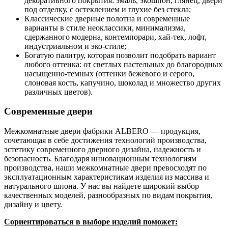
декоративного покрытия: эмаль, экошпон, глянец, двери
под отделку, с остеклением и глухие без стекла;
Классические дверные полотна и современные
варианты в стиле неоклассики, минимализма,
сдержанного модерна, контемпорари, хай-тек, лофт,
индустриальном и эко-стиле;
Богатую палитру, которая позволит подобрать вариант
любого оттенка: от светлых пастельных до благородных
насыщенно-темных (оттенки бежевого и серого,
слоновая кость, капучино, шоколад и множество других
различных цветов).
Современные двери
Межкомнатные двери фабрики ALBERO — продукция,
сочетающая в себе достижения технологий производства,
эстетику современного дверного дизайна, надежность и
безопасность. Благодаря инновационным технологиям
производства, наши межкомнатные двери превосходят по
эксплуатационным характеристикам изделия из массива и
натурального шпона. У нас вы найдете широкий выбор
качественных моделей, разнообразных по видам покрытия,
дизайну и цвету.
Сориентироваться в выборе изделий поможет: