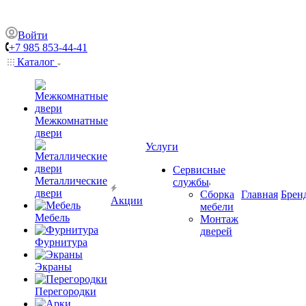
Войти
+7 985 853-44-41
Каталог
Межкомнатные
двери
Услуги
Сервисные
Металлические
службы
двери
Сборка
Главная
Брен
Акции
мебели
Мебель
Монтаж
дверей
Фурнитура
Экраны
Перегородки