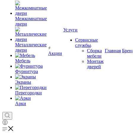
Межкомнатные
двери
Услуги
Сервисные
Металлические
службы
двери
Сборка
Главная
Брен
Акции
мебели
Мебель
Монтаж
дверей
Фурнитура
Экраны
Перегородки
Арки