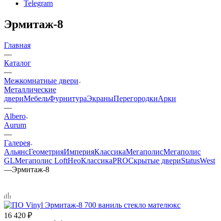
Telegram
Эрмитаж-8
Главная
—
Каталог
—
Межкомнатные двери
Металлические
двери
Мебель
Фурнитура
Экраны
Перегородки
Арки
—
Albero
Aurum
—
Галерея
Альянс
Геометрия
Империя
Классика
Мегаполис
Мегаполис
GL
Мегаполис Loft
НеоКлассикаPRO
Скрытые двери
Status
West
—
Эрмитаж-8
16 420
₽