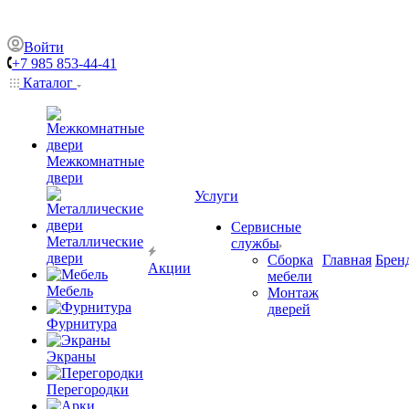
Войти
+7 985 853-44-41
Каталог
Межкомнатные
двери
Услуги
Сервисные
Металлические
службы
двери
Сборка
Главная
Брен
Акции
мебели
Мебель
Монтаж
дверей
Фурнитура
Экраны
Перегородки