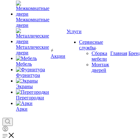
Межкомнатные
двери
Услуги
Сервисные
Металлические
службы
двери
Сборка
Главная
Брен
Акции
мебели
Мебель
Монтаж
дверей
Фурнитура
Экраны
Перегородки
Арки