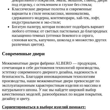
декоративного покрытия: эмаль, экошпон, глянец, двери
под отделку, с остеклением и глухие без стекла;
Классические дверные полотна и современные
варианты в стиле неоклассики, минимализма,
сдержанного модерна, контемпорари, хай-тек, лофт,
индустриальном и эко-стиле;
Богатую палитру, которая позволит подобрать вариант
любого оттенка: от светлых пастельных до благородных
насыщенно-темных (оттенки бежевого и серого,
слоновая кость, капучино, шоколад и множество других
различных цветов).
Современные двери
Межкомнатные двери фабрики ALBERO — продукция,
сочетающая в себе достижения технологий производства,
эстетику современного дверного дизайна, надежность и
безопасность. Благодаря инновационным технологиям
производства, наши межкомнатные двери превосходят по
эксплуатационным характеристикам изделия из массива и
натурального шпона. У нас вы найдете широкий выбор
качественных моделей, разнообразных по видам покрытия,
дизайну и цвету.
Сориентироваться в выборе изделий поможет: