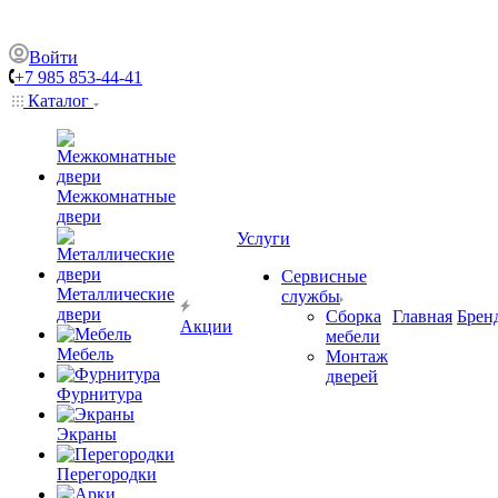
Войти
+7 985 853-44-41
Каталог
Межкомнатные
двери
Услуги
Сервисные
Металлические
службы
двери
Сборка
Главная
Брен
Акции
мебели
Мебель
Монтаж
дверей
Фурнитура
Экраны
Перегородки