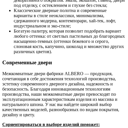
декоративного покрытия: эмаль, экошпон, глянец, двери
под отделку, с остеклением и глухие без стекла;
Классические дверные полотна и современные
варианты в стиле неоклассики, минимализма,
сдержанного модерна, контемпорари, хай-тек, лофт,
индустриальном и эко-стиле;
Богатую палитру, которая позволит подобрать вариант
любого оттенка: от светлых пастельных до благородных
насыщенно-темных (оттенки бежевого и серого,
слоновая кость, капучино, шоколад и множество других
различных цветов).
Современные двери
Межкомнатные двери фабрики ALBERO — продукция,
сочетающая в себе достижения технологий производства,
эстетику современного дверного дизайна, надежность и
безопасность. Благодаря инновационным технологиям
производства, наши межкомнатные двери превосходят по
эксплуатационным характеристикам изделия из массива и
натурального шпона. У нас вы найдете широкий выбор
качественных моделей, разнообразных по видам покрытия,
дизайну и цвету.
Сориентироваться в выборе изделий поможет: