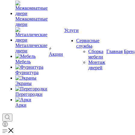
Межкомнатные
двери
Услуги
Сервисные
Металлические
службы
двери
Сборка
Главная
Брен
Акции
мебели
Мебель
Монтаж
дверей
Фурнитура
Экраны
Перегородки
Арки