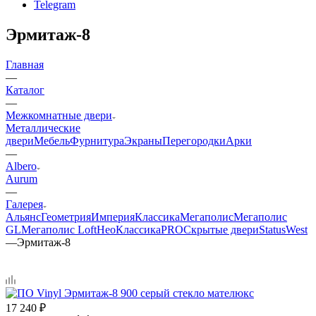
Telegram
Эрмитаж-8
Главная
—
Каталог
—
Межкомнатные двери
Металлические
двери
Мебель
Фурнитура
Экраны
Перегородки
Арки
—
Albero
Aurum
—
Галерея
Альянс
Геометрия
Империя
Классика
Мегаполис
Мегаполис
GL
Мегаполис Loft
НеоКлассикаPRO
Скрытые двери
Status
West
—
Эрмитаж-8
17 240
₽