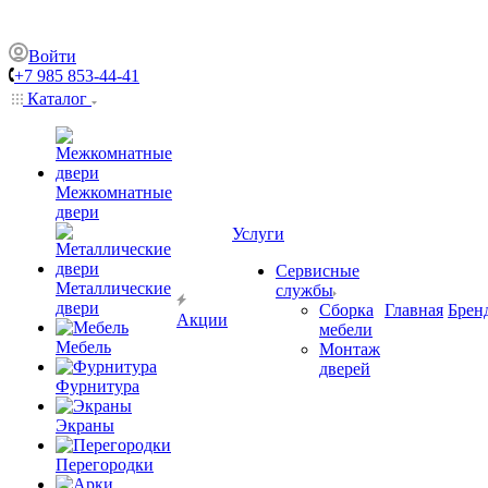
Войти
+7 985 853-44-41
Каталог
Межкомнатные
двери
Услуги
Сервисные
Металлические
службы
двери
Сборка
Главная
Брен
Акции
мебели
Мебель
Монтаж
дверей
Фурнитура
Экраны
Перегородки