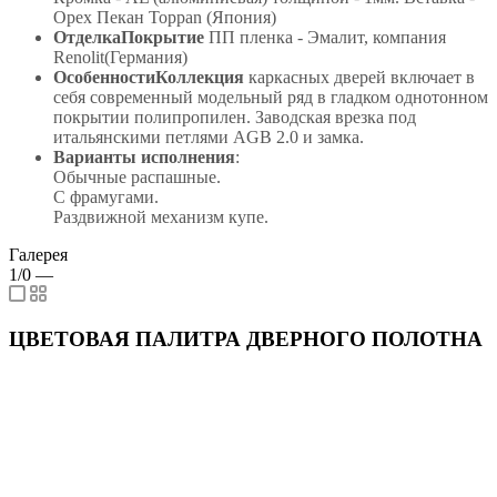
Орех Пекан Toppan (Япония)
ОтделкаПокрытие
ПП пленка - Эмалит, компания
Renolit(Германия)
ОсобенностиКоллекция
каркасных дверей включает в
себя современный модельный ряд в гладком однотонном
покрытии полипропилен. Заводская врезка под
итальянскими петлями AGB 2.0 и замка.
Варианты исполнения
:
Обычные распашные.
С фрамугами.
Раздвижной механизм купе.
Галерея
1/0
—
ЦВЕТОВАЯ ПАЛИТРА ДВЕРНОГО ПОЛОТНА