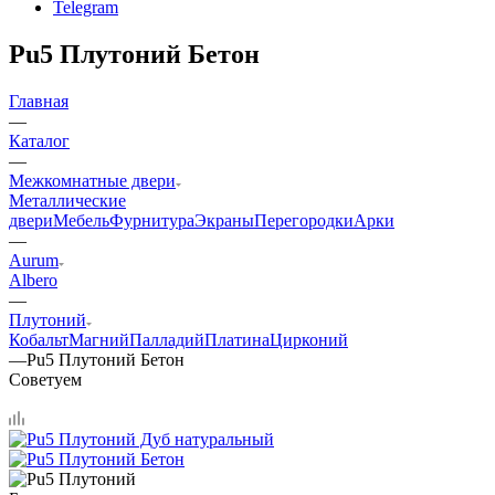
Telegram
Pu5 Плутоний Бетон
Главная
—
Каталог
—
Межкомнатные двери
Металлические
двери
Мебель
Фурнитура
Экраны
Перегородки
Арки
—
Aurum
Albero
—
Плутоний
Кобальт
Магний
Палладий
Платина
Цирконий
—
Pu5 Плутоний Бетон
Советуем