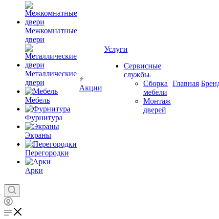
Межкомнатные
двери
Услуги
Сервисные
Металлические
службы
двери
Сборка
Главная
Брен
Акции
мебели
Мебель
Монтаж
дверей
Фурнитура
Экраны
Перегородки
Арки