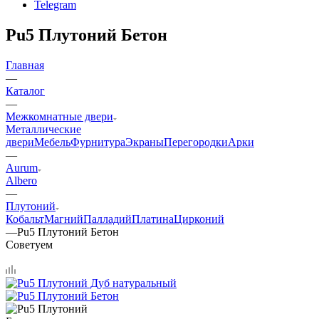
Telegram
Pu5 Плутоний Бетон
Главная
—
Каталог
—
Межкомнатные двери
Металлические
двери
Мебель
Фурнитура
Экраны
Перегородки
Арки
—
Aurum
Albero
—
Плутоний
Кобальт
Магний
Палладий
Платина
Цирконий
—
Pu5 Плутоний Бетон
Советуем