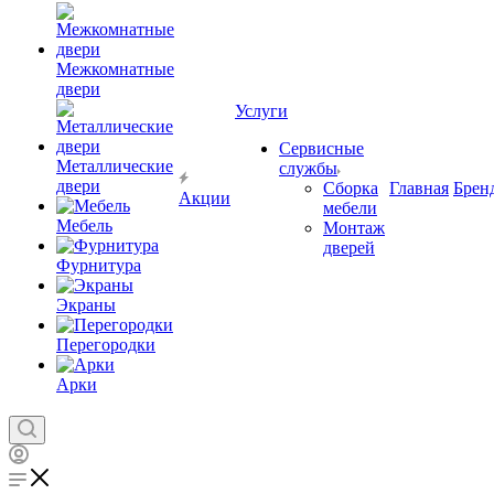
Межкомнатные
двери
Услуги
Сервисные
Металлические
службы
двери
Сборка
Главная
Брен
Акции
мебели
Мебель
Монтаж
дверей
Фурнитура
Экраны
Перегородки
Арки