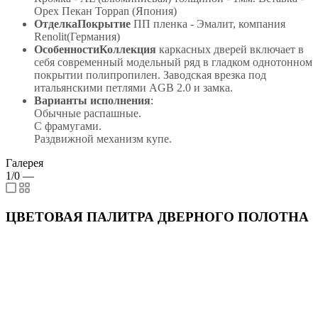
Орех Пекан Toppan (Япония)
ОтделкаПокрытие
ПП пленка - Эмалит, компания
Renolit(Германия)
ОсобенностиКоллекция
каркасных дверей включает в
себя современный модельный ряд в гладком однотонном
покрытии полипропилен. Заводская врезка под
итальянскими петлями AGB 2.0 и замка.
Варианты исполнения
:
Обычные распашные.
С фрамугами.
Раздвижной механизм купе.
Галерея
1/0
—
ЦВЕТОВАЯ ПАЛИТРА ДВЕРНОГО ПОЛОТНА