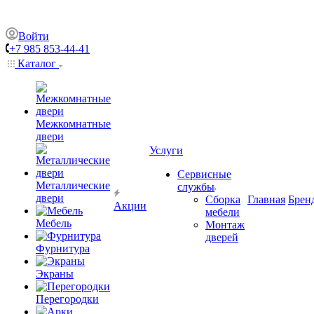
Войти
+7 985 853-44-41
Каталог
Межкомнатные
двери
Услуги
Сервисные
Металлические
службы
двери
Сборка
Главная
Брен
Акции
мебели
Мебель
Монтаж
дверей
Фурнитура
Экраны
Перегородки