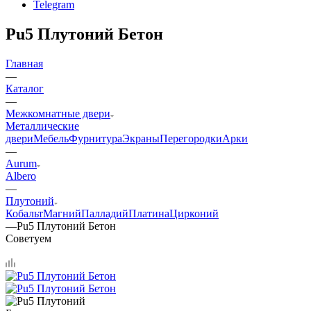
Telegram
Pu5 Плутоний Бетон
Главная
—
Каталог
—
Межкомнатные двери
Металлические
двери
Мебель
Фурнитура
Экраны
Перегородки
Арки
—
Aurum
Albero
—
Плутоний
Кобальт
Магний
Палладий
Платина
Цирконий
—
Pu5 Плутоний Бетон
Советуем