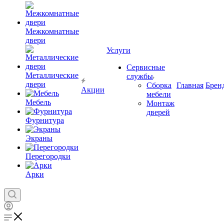
Межкомнатные
двери
Услуги
Сервисные
Металлические
службы
двери
Сборка
Главная
Брен
Акции
мебели
Мебель
Монтаж
дверей
Фурнитура
Экраны
Перегородки
Арки