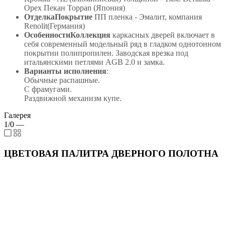
Орех Пекан Toppan (Япония)
ОтделкаПокрытие
ПП пленка - Эмалит, компания
Renolit(Германия)
ОсобенностиКоллекция
каркасных дверей включает в
себя современный модельный ряд в гладком однотонном
покрытии полипропилен. Заводская врезка под
итальянскими петлями AGB 2.0 и замка.
Варианты исполнения
:
Обычные распашные.
С фрамугами.
Раздвижной механизм купе.
Галерея
1/0
—
ЦВЕТОВАЯ ПАЛИТРА ДВЕРНОГО ПОЛОТНА