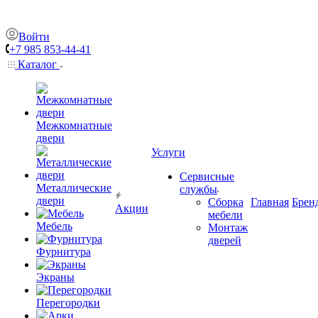
Войти
+7 985 853-44-41
Каталог
Межкомнатные
двери
Услуги
Сервисные
Металлические
службы
двери
Сборка
Главная
Брен
Акции
мебели
Мебель
Монтаж
дверей
Фурнитура
Экраны
Перегородки