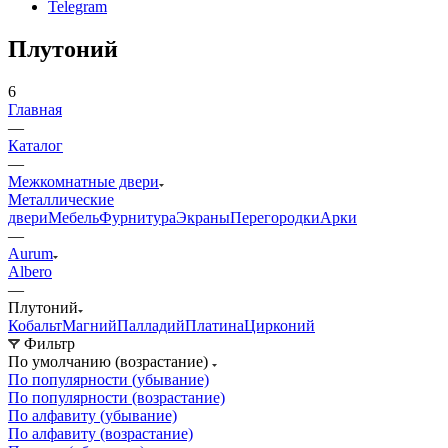
Telegram
Плутоний
6
Главная
—
Каталог
—
Межкомнатные двери
Металлические
двери
Мебель
Фурнитура
Экраны
Перегородки
Арки
—
Aurum
Albero
—
Плутоний
Кобальт
Магний
Палладий
Платина
Цирконий
Фильтр
По умолчанию (возрастание)
По популярности (убывание)
По популярности (возрастание)
По алфавиту (убывание)
По алфавиту (возрастание)