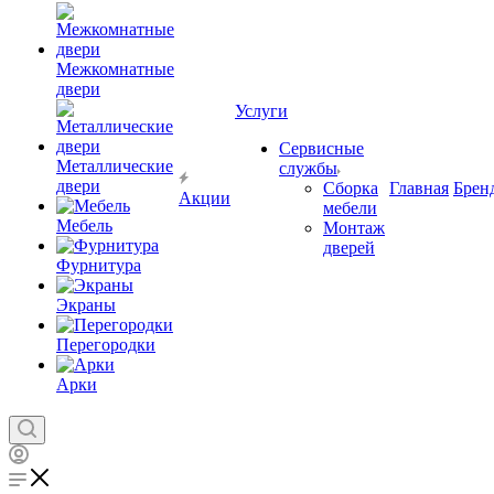
Межкомнатные
двери
Услуги
Сервисные
Металлические
службы
двери
Сборка
Главная
Брен
Акции
мебели
Мебель
Монтаж
дверей
Фурнитура
Экраны
Перегородки
Арки