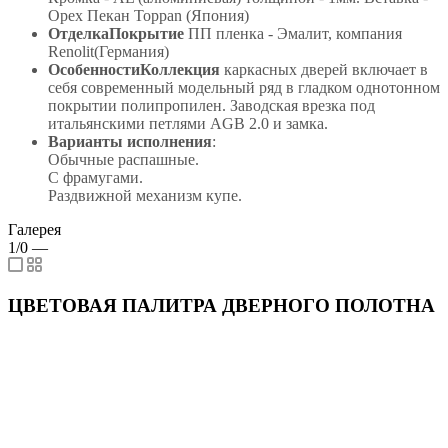
Орех Пекан Toppan (Япония)
ОтделкаПокрытие
ПП пленка - Эмалит, компания
Renolit(Германия)
ОсобенностиКоллекция
каркасных дверей включает в
себя современный модельный ряд в гладком однотонном
покрытии полипропилен. Заводская врезка под
итальянскими петлями AGB 2.0 и замка.
Варианты исполнения
:
Обычные распашные.
С фрамугами.
Раздвижной механизм купе.
Галерея
1/0
—
ЦВЕТОВАЯ ПАЛИТРА ДВЕРНОГО ПОЛОТНА