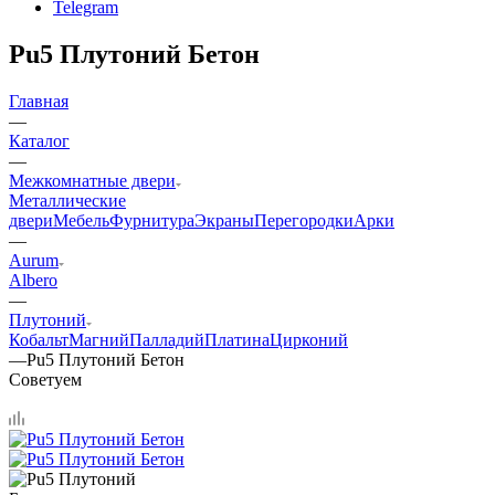
Telegram
Pu5 Плутоний Бетон
Главная
—
Каталог
—
Межкомнатные двери
Металлические
двери
Мебель
Фурнитура
Экраны
Перегородки
Арки
—
Aurum
Albero
—
Плутоний
Кобальт
Магний
Палладий
Платина
Цирконий
—
Pu5 Плутоний Бетон
Советуем