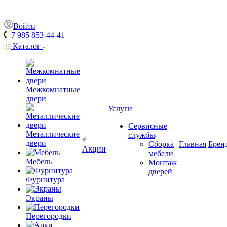
Войти
+7 985 853-44-41
Каталог
Межкомнатные
двери
Услуги
Сервисные
Металлические
службы
двери
Сборка
Главная
Брен
Акции
мебели
Мебель
Монтаж
дверей
Фурнитура
Экраны
Перегородки