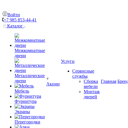
Войти
+7 985 853-44-41
Каталог
Межкомнатные
двери
Услуги
Сервисные
Металлические
службы
двери
Сборка
Главная
Брен
Акции
мебели
Мебель
Монтаж
дверей
Фурнитура
Экраны
Перегородки