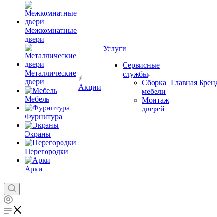
Межкомнатные
двери
Услуги
Сервисные
Металлические
службы
двери
Сборка
Главная
Брен
Акции
мебели
Мебель
Монтаж
дверей
Фурнитура
Экраны
Перегородки
Арки