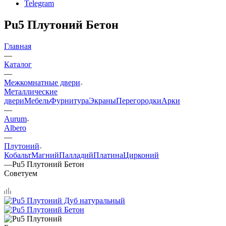
Telegram
Pu5 Плутоний Бетон
Главная
—
Каталог
—
Межкомнатные двери
Металлические
двери
Мебель
Фурнитура
Экраны
Перегородки
Арки
—
Aurum
Albero
—
Плутоний
Кобальт
Магний
Палладий
Платина
Цирконий
—
Pu5 Плутоний Бетон
Советуем