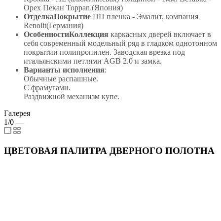
Орех Пекан Toppan (Япония)
ОтделкаПокрытие
ПП пленка - Эмалит, компания
Renolit(Германия)
ОсобенностиКоллекция
каркасных дверей включает в
себя современный модельный ряд в гладком однотонном
покрытии полипропилен. Заводская врезка под
итальянскими петлями AGB 2.0 и замка.
Варианты исполнения
:
Обычные распашные.
С фрамугами.
Раздвижной механизм купе.
Галерея
1/0
—
ЦВЕТОВАЯ ПАЛИТРА ДВЕРНОГО ПОЛОТНА