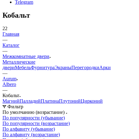
Telegram
Кобальт
22
Главная
—
Каталог
—
Межкомнатные двери
Металлические
двери
Мебель
Фурнитура
Экраны
Перегородки
Арки
—
Aurum
Albero
—
Кобальт
Магний
Палладий
Платина
Плутоний
Цирконий
Фильтр
По умолчанию (возрастание)
По популярности (убывание)
По популярности (возрастание)
По алфавиту (убывание)
По алфавиту (возрастание)