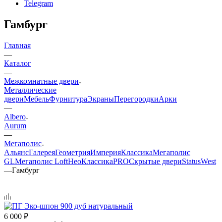
Telegram
Гамбург
Главная
—
Каталог
—
Межкомнатные двери
Металлические
двери
Мебель
Фурнитура
Экраны
Перегородки
Арки
—
Albero
Aurum
—
Мегаполис
Альянс
Галерея
Геометрия
Империя
Классика
Мегаполис
GL
Мегаполис Loft
НеоКлассикаPRO
Скрытые двери
Status
West
—
Гамбург
6 000
₽