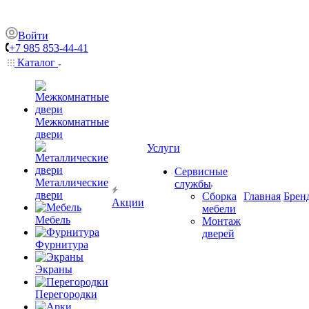
Войти
+7 985 853-44-41
Каталог
Межкомнатные
двери
Услуги
Сервисные
Металлические
службы
двери
Сборка
Главная
Брен
Акции
мебели
Мебель
Монтаж
дверей
Фурнитура
Экраны
Перегородки