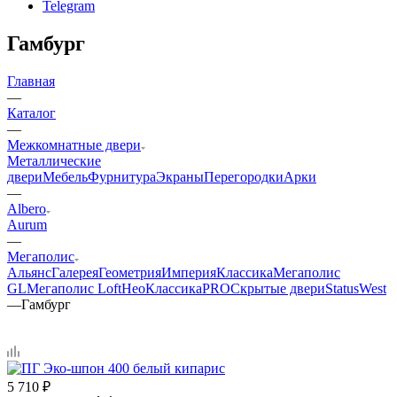
Telegram
Гамбург
Главная
—
Каталог
—
Межкомнатные двери
Металлические
двери
Мебель
Фурнитура
Экраны
Перегородки
Арки
—
Albero
Aurum
—
Мегаполис
Альянс
Галерея
Геометрия
Империя
Классика
Мегаполис
GL
Мегаполис Loft
НеоКлассикаPRO
Скрытые двери
Status
West
—
Гамбург
5 710
₽