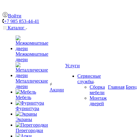
Войти
+7 985 853-44-41
Каталог
Межкомнатные
двери
Услуги
Сервисные
Металлические
службы
двери
Сборка
Главная
Брен
Акции
мебели
Мебель
Монтаж
дверей
Фурнитура
Экраны
Перегородки