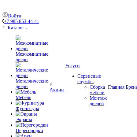
Войти
+7 985 853-44-41
Каталог
Межкомнатные
двери
Услуги
Сервисные
Металлические
службы
двери
Сборка
Главная
Брен
Акции
мебели
Мебель
Монтаж
дверей
Фурнитура
Экраны
Перегородки