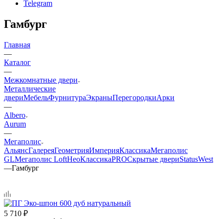
Telegram
Гамбург
Главная
—
Каталог
—
Межкомнатные двери
Металлические
двери
Мебель
Фурнитура
Экраны
Перегородки
Арки
—
Albero
Aurum
—
Мегаполис
Альянс
Галерея
Геометрия
Империя
Классика
Мегаполис
GL
Мегаполис Loft
НеоКлассикаPRO
Скрытые двери
Status
West
—
Гамбург
5 710
₽