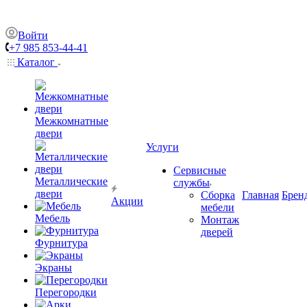
Войти
+7 985 853-44-41
Каталог
Межкомнатные
двери
Услуги
Сервисные
Металлические
службы
двери
Сборка
Главная
Брен
Акции
мебели
Мебель
Монтаж
дверей
Фурнитура
Экраны
Перегородки