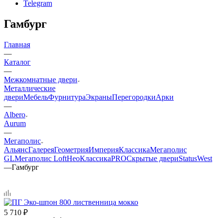
Telegram
Гамбург
Главная
—
Каталог
—
Межкомнатные двери
Металлические
двери
Мебель
Фурнитура
Экраны
Перегородки
Арки
—
Albero
Aurum
—
Мегаполис
Альянс
Галерея
Геометрия
Империя
Классика
Мегаполис
GL
Мегаполис Loft
НеоКлассикаPRO
Скрытые двери
Status
West
—
Гамбург
5 710
₽