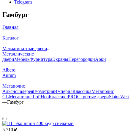
Telegram
Гамбург
Главная
—
Каталог
—
Межкомнатные двери
Металлические
двери
Мебель
Фурнитура
Экраны
Перегородки
Арки
—
Albero
Aurum
—
Мегаполис
Альянс
Галерея
Геометрия
Империя
Классика
Мегаполис
GL
Мегаполис Loft
НеоКлассикаPRO
Скрытые двери
Status
West
—
Гамбург
5 710
₽