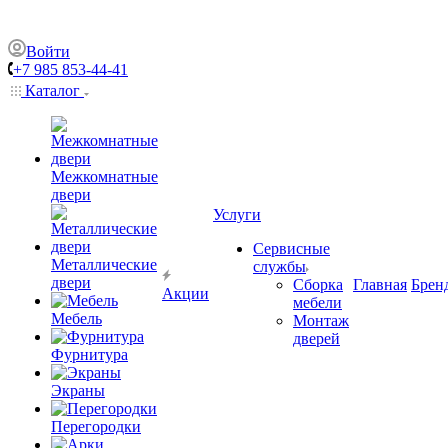
Войти
+7 985 853-44-41
Каталог
Межкомнатные
двери
Услуги
Сервисные
Металлические
службы
двери
Сборка
Главная
Брен
Акции
мебели
Мебель
Монтаж
дверей
Фурнитура
Экраны
Перегородки