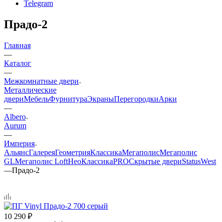
Telegram
Прадо-2
Главная
—
Каталог
—
Межкомнатные двери
Металлические
двери
Мебель
Фурнитура
Экраны
Перегородки
Арки
—
Albero
Aurum
—
Империя
Альянс
Галерея
Геометрия
Классика
Мегаполис
Мегаполис
GL
Мегаполис Loft
НеоКлассикаPRO
Скрытые двери
Status
West
—
Прадо-2
10 290
₽