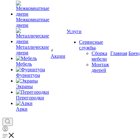
Межкомнатные
двери
Услуги
Сервисные
Металлические
службы
двери
Сборка
Главная
Брен
Акции
мебели
Мебель
Монтаж
дверей
Фурнитура
Экраны
Перегородки
Арки