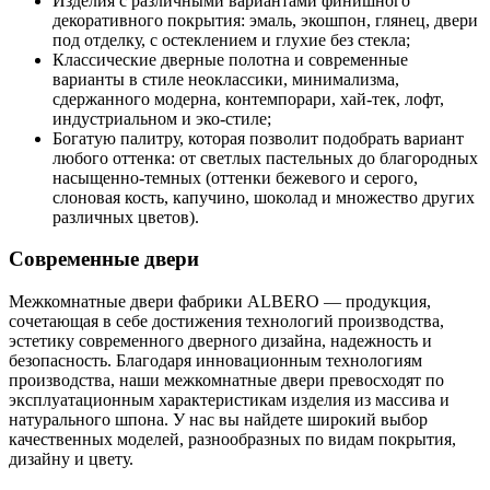
Изделия с различными вариантами финишного
декоративного покрытия: эмаль, экошпон, глянец, двери
под отделку, с остеклением и глухие без стекла;
Классические дверные полотна и современные
варианты в стиле неоклассики, минимализма,
сдержанного модерна, контемпорари, хай-тек, лофт,
индустриальном и эко-стиле;
Богатую палитру, которая позволит подобрать вариант
любого оттенка: от светлых пастельных до благородных
насыщенно-темных (оттенки бежевого и серого,
слоновая кость, капучино, шоколад и множество других
различных цветов).
Современные двери
Межкомнатные двери фабрики ALBERO — продукция,
сочетающая в себе достижения технологий производства,
эстетику современного дверного дизайна, надежность и
безопасность. Благодаря инновационным технологиям
производства, наши межкомнатные двери превосходят по
эксплуатационным характеристикам изделия из массива и
натурального шпона. У нас вы найдете широкий выбор
качественных моделей, разнообразных по видам покрытия,
дизайну и цвету.