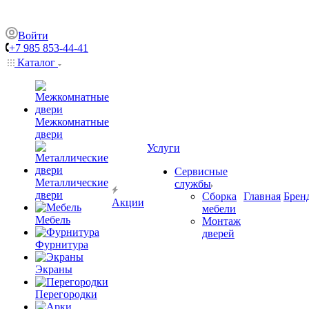
Войти
+7 985 853-44-41
Каталог
Межкомнатные
двери
Услуги
Сервисные
Металлические
службы
двери
Сборка
Главная
Брен
Акции
мебели
Мебель
Монтаж
дверей
Фурнитура
Экраны
Перегородки