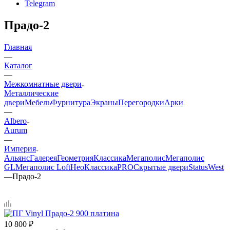
Telegram
Прадо-2
Главная
—
Каталог
—
Межкомнатные двери
Металлические
двери
Мебель
Фурнитура
Экраны
Перегородки
Арки
—
Albero
Aurum
—
Империя
Альянс
Галерея
Геометрия
Классика
Мегаполис
Мегаполис
GL
Мегаполис Loft
НеоКлассикаPRO
Скрытые двери
Status
West
—
Прадо-2
10 800
₽