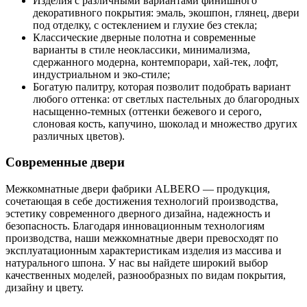
Изделия с различными вариантами финишного
декоративного покрытия: эмаль, экошпон, глянец, двери
под отделку, с остеклением и глухие без стекла;
Классические дверные полотна и современные
варианты в стиле неоклассики, минимализма,
сдержанного модерна, контемпорари, хай-тек, лофт,
индустриальном и эко-стиле;
Богатую палитру, которая позволит подобрать вариант
любого оттенка: от светлых пастельных до благородных
насыщенно-темных (оттенки бежевого и серого,
слоновая кость, капучино, шоколад и множество других
различных цветов).
Современные двери
Межкомнатные двери фабрики ALBERO — продукция,
сочетающая в себе достижения технологий производства,
эстетику современного дверного дизайна, надежность и
безопасность. Благодаря инновационным технологиям
производства, наши межкомнатные двери превосходят по
эксплуатационным характеристикам изделия из массива и
натурального шпона. У нас вы найдете широкий выбор
качественных моделей, разнообразных по видам покрытия,
дизайну и цвету.