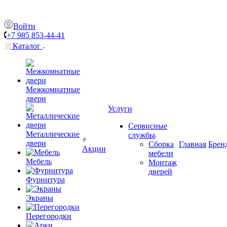
Войти
+7 985 853-44-41
Каталог
Межкомнатные
двери
Услуги
Сервисные
Металлические
службы
двери
Сборка
Главная
Брен
Акции
мебели
Мебель
Монтаж
дверей
Фурнитура
Экраны
Перегородки