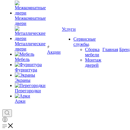
Межкомнатные
двери
Услуги
Сервисные
Металлические
службы
двери
Сборка
Главная
Брен
Акции
мебели
Мебель
Монтаж
дверей
Фурнитура
Экраны
Перегородки
Арки