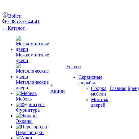
Войти
+7 985 853-44-41
Каталог
Межкомнатные
двери
Услуги
Сервисные
Металлические
службы
двери
Сборка
Главная
Брен
Акции
мебели
Мебель
Монтаж
дверей
Фурнитура
Экраны
Перегородки