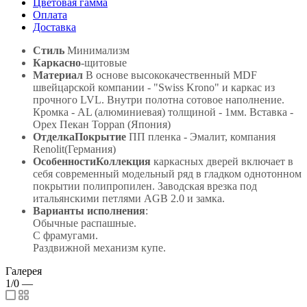
Цветовая гамма
Оплата
Доставка
Стиль
Минимализм
Каркасно
-щитовые
Материал
В основе высококачественный MDF
швейцарской компании - "Swiss Krono" и каркас из
прочного LVL. Внутри полотна сотовое наполнение.
Кромка - AL (алюминиевая) толщиной - 1мм. Вставка -
Орех Пекан Toppan (Япония)
ОтделкаПокрытие
ПП пленка - Эмалит, компания
Renolit(Германия)
ОсобенностиКоллекция
каркасных дверей включает в
себя современный модельный ряд в гладком однотонном
покрытии полипропилен. Заводская врезка под
итальянскими петлями AGB 2.0 и замка.
Варианты исполнения
:
Обычные распашные.
С фрамугами.
Раздвижной механизм купе.
Галерея
1/0
—