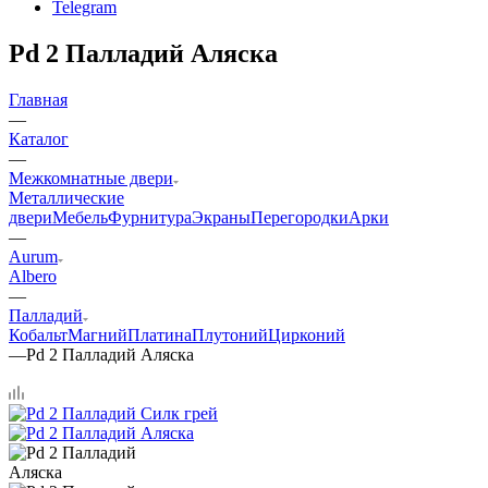
Telegram
Pd 2 Палладий Аляска
Главная
—
Каталог
—
Межкомнатные двери
Металлические
двери
Мебель
Фурнитура
Экраны
Перегородки
Арки
—
Aurum
Albero
—
Палладий
Кобальт
Магний
Платина
Плутоний
Цирконий
—
Pd 2 Палладий Аляска