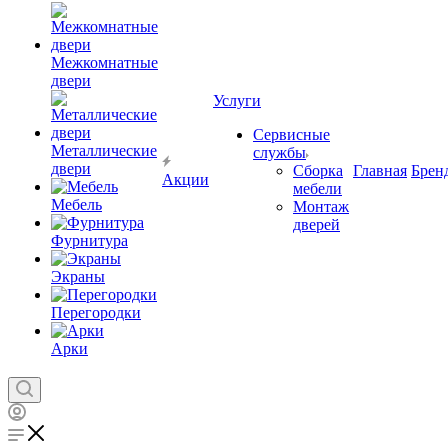
Межкомнатные
двери
Услуги
Сервисные
Металлические
службы
двери
Сборка
Главная
Брен
Акции
мебели
Мебель
Монтаж
дверей
Фурнитура
Экраны
Перегородки
Арки