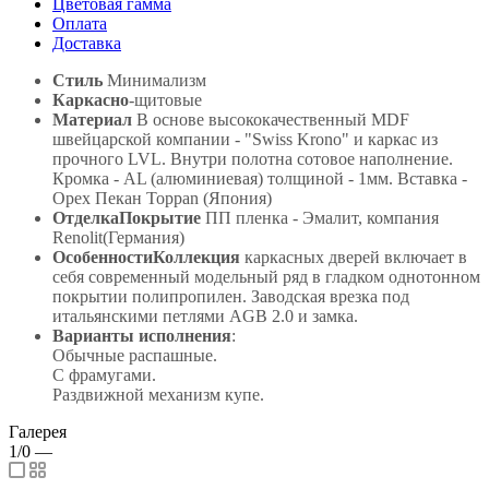
Цветовая гамма
Оплата
Доставка
Стиль
Минимализм
Каркасно
-щитовые
Материал
В основе высококачественный MDF
швейцарской компании - "Swiss Krono" и каркас из
прочного LVL. Внутри полотна сотовое наполнение.
Кромка - AL (алюминиевая) толщиной - 1мм. Вставка -
Орех Пекан Toppan (Япония)
ОтделкаПокрытие
ПП пленка - Эмалит, компания
Renolit(Германия)
ОсобенностиКоллекция
каркасных дверей включает в
себя современный модельный ряд в гладком однотонном
покрытии полипропилен. Заводская врезка под
итальянскими петлями AGB 2.0 и замка.
Варианты исполнения
:
Обычные распашные.
С фрамугами.
Раздвижной механизм купе.
Галерея
1/0
—