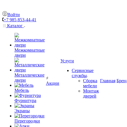
Войти
+7 985 853-44-41
Каталог
Межкомнатные
двери
Услуги
Сервисные
Металлические
службы
двери
Сборка
Главная
Брен
Акции
мебели
Мебель
Монтаж
дверей
Фурнитура
Экраны
Перегородки