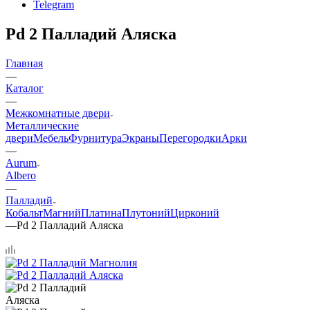
Telegram
Pd 2 Палладий Аляска
Главная
—
Каталог
—
Межкомнатные двери
Металлические
двери
Мебель
Фурнитура
Экраны
Перегородки
Арки
—
Aurum
Albero
—
Палладий
Кобальт
Магний
Платина
Плутоний
Цирконий
—
Pd 2 Палладий Аляска