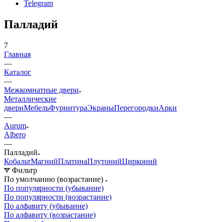
Telegram
Палладий
7
Главная
—
Каталог
—
Межкомнатные двери
Металлические
двери
Мебель
Фурнитура
Экраны
Перегородки
Арки
—
Aurum
Albero
—
Палладий
Кобальт
Магний
Платина
Плутоний
Цирконий
Фильтр
По умолчанию (возрастание)
По популярности (убывание)
По популярности (возрастание)
По алфавиту (убывание)
По алфавиту (возрастание)