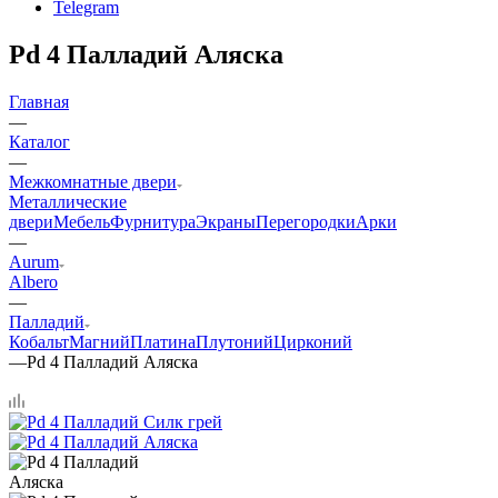
Telegram
Pd 4 Палладий Аляска
Главная
—
Каталог
—
Межкомнатные двери
Металлические
двери
Мебель
Фурнитура
Экраны
Перегородки
Арки
—
Aurum
Albero
—
Палладий
Кобальт
Магний
Платина
Плутоний
Цирконий
—
Pd 4 Палладий Аляска