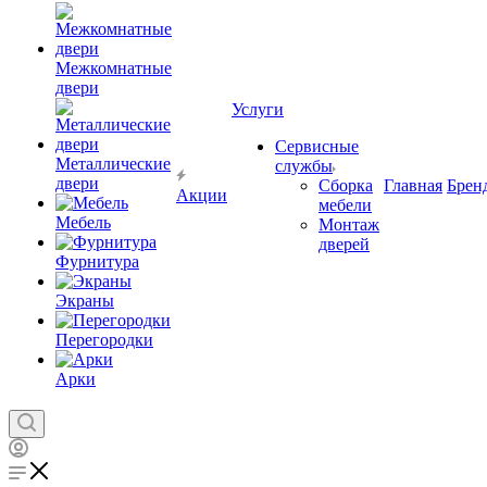
Межкомнатные
двери
Услуги
Сервисные
Металлические
службы
двери
Сборка
Главная
Брен
Акции
мебели
Мебель
Монтаж
дверей
Фурнитура
Экраны
Перегородки
Арки