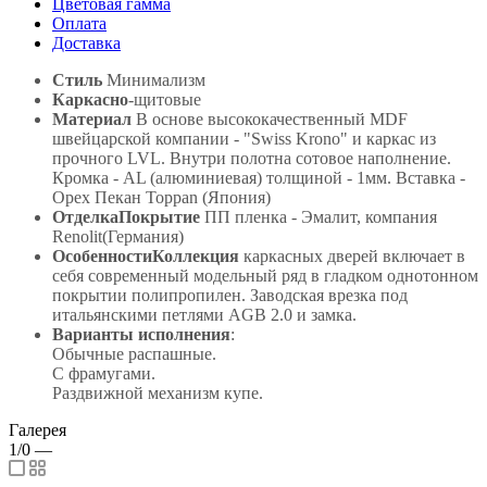
Цветовая гамма
Оплата
Доставка
Стиль
Минимализм
Каркасно
-щитовые
Материал
В основе высококачественный MDF
швейцарской компании - "Swiss Krono" и каркас из
прочного LVL. Внутри полотна сотовое наполнение.
Кромка - AL (алюминиевая) толщиной - 1мм. Вставка -
Орех Пекан Toppan (Япония)
ОтделкаПокрытие
ПП пленка - Эмалит, компания
Renolit(Германия)
ОсобенностиКоллекция
каркасных дверей включает в
себя современный модельный ряд в гладком однотонном
покрытии полипропилен. Заводская врезка под
итальянскими петлями AGB 2.0 и замка.
Варианты исполнения
:
Обычные распашные.
С фрамугами.
Раздвижной механизм купе.
Галерея
1/0
—