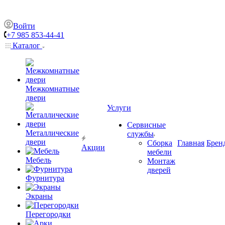
Войти
+7 985 853-44-41
Каталог
Межкомнатные
двери
Услуги
Сервисные
Металлические
службы
двери
Сборка
Главная
Брен
Акции
мебели
Мебель
Монтаж
дверей
Фурнитура
Экраны
Перегородки