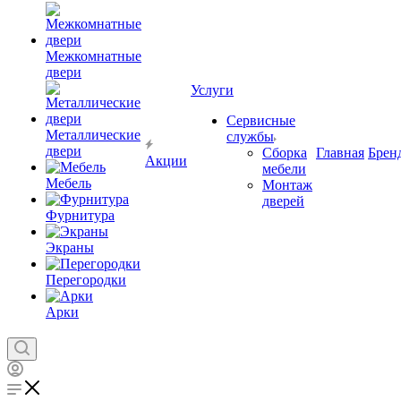
Межкомнатные
двери
Услуги
Сервисные
Металлические
службы
двери
Сборка
Главная
Брен
Акции
мебели
Мебель
Монтаж
дверей
Фурнитура
Экраны
Перегородки
Арки