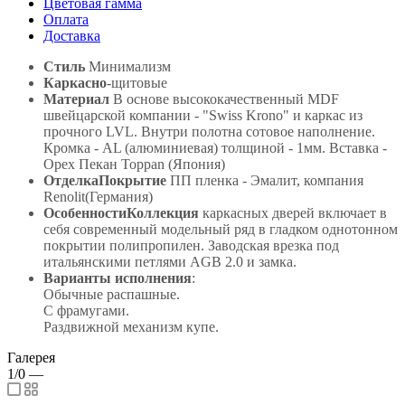
Цветовая гамма
Оплата
Доставка
Стиль
Минимализм
Каркасно
-щитовые
Материал
В основе высококачественный MDF
швейцарской компании - "Swiss Krono" и каркас из
прочного LVL. Внутри полотна сотовое наполнение.
Кромка - AL (алюминиевая) толщиной - 1мм. Вставка -
Орех Пекан Toppan (Япония)
ОтделкаПокрытие
ПП пленка - Эмалит, компания
Renolit(Германия)
ОсобенностиКоллекция
каркасных дверей включает в
себя современный модельный ряд в гладком однотонном
покрытии полипропилен. Заводская врезка под
итальянскими петлями AGB 2.0 и замка.
Варианты исполнения
:
Обычные распашные.
С фрамугами.
Раздвижной механизм купе.
Галерея
1/0
—