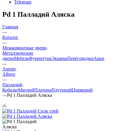
Telegram
Pd 1 Палладий Аляска
Главная
—
Каталог
—
Межкомнатные двери
Металлические
двери
Мебель
Фурнитура
Экраны
Перегородки
Арки
—
Aurum
Albero
—
Палладий
Кобальт
Магний
Платина
Плутоний
Цирконий
—
Pd 1 Палладий Аляска