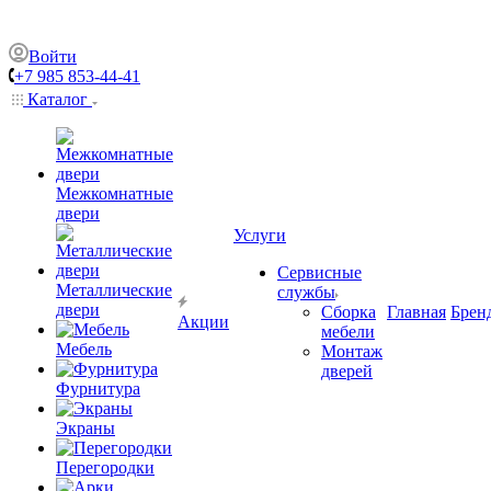
Войти
+7 985 853-44-41
Каталог
Межкомнатные
двери
Услуги
Сервисные
Металлические
службы
двери
Сборка
Главная
Брен
Акции
мебели
Мебель
Монтаж
дверей
Фурнитура
Экраны
Перегородки