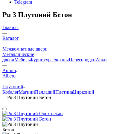
Telegram
Pu 3 Плутоний Бетон
Главная
—
Каталог
—
Межкомнатные двери
Металлические
двери
Мебель
Фурнитура
Экраны
Перегородки
Арки
—
Aurum
Albero
—
Плутоний
Кобальт
Магний
Палладий
Платина
Цирконий
—
Pu 3 Плутоний Бетон