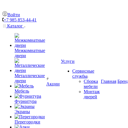
Войти
+7 985 853-44-41
Каталог
Межкомнатные
двери
Услуги
Сервисные
Металлические
службы
двери
Сборка
Главная
Брен
Акции
мебели
Мебель
Монтаж
дверей
Фурнитура
Экраны
Перегородки