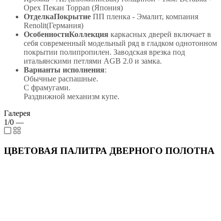
Орех Пекан Toppan (Япония)
ОтделкаПокрытие
ПП пленка - Эмалит, компания
Renolit(Германия)
ОсобенностиКоллекция
каркасных дверей включает в
себя современный модельный ряд в гладком однотонном
покрытии полипропилен. Заводская врезка под
итальянскими петлями AGB 2.0 и замка.
Варианты исполнения
:
Обычные распашные.
С фрамугами.
Раздвижной механизм купе.
Галерея
1/0
—
ЦВЕТОВАЯ ПАЛИТРА ДВЕРНОГО ПОЛОТНА