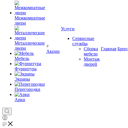
Межкомнатные
двери
Услуги
Сервисные
Металлические
службы
двери
Сборка
Главная
Брен
Акции
мебели
Мебель
Монтаж
дверей
Фурнитура
Экраны
Перегородки
Арки