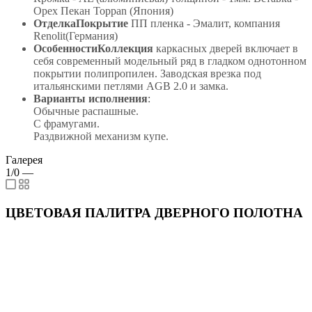
Орех Пекан Toppan (Япония)
ОтделкаПокрытие
ПП пленка - Эмалит, компания
Renolit(Германия)
ОсобенностиКоллекция
каркасных дверей включает в
себя современный модельный ряд в гладком однотонном
покрытии полипропилен. Заводская врезка под
итальянскими петлями AGB 2.0 и замка.
Варианты исполнения
:
Обычные распашные.
С фрамугами.
Раздвижной механизм купе.
Галерея
1/0
—
ЦВЕТОВАЯ ПАЛИТРА ДВЕРНОГО ПОЛОТНА