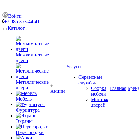
Войти
+7 985 853-44-41
Каталог
Межкомнатные
двери
Услуги
Сервисные
Металлические
службы
двери
Сборка
Главная
Брен
Акции
мебели
Мебель
Монтаж
дверей
Фурнитура
Экраны
Перегородки