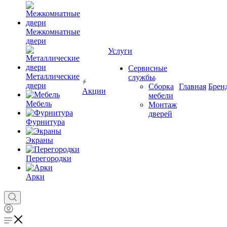
Межкомнатные
двери
Услуги
Сервисные
Металлические
службы
двери
Сборка
Главная
Брен
Акции
мебели
Мебель
Монтаж
дверей
Фурнитура
Экраны
Перегородки
Арки