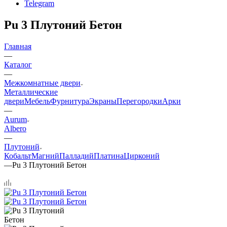
Telegram
Pu 3 Плутоний Бетон
Главная
—
Каталог
—
Межкомнатные двери
Металлические
двери
Мебель
Фурнитура
Экраны
Перегородки
Арки
—
Aurum
Albero
—
Плутоний
Кобальт
Магний
Палладий
Платина
Цирконий
—
Pu 3 Плутоний Бетон