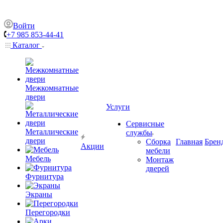
Войти
+7 985 853-44-41
Каталог
Межкомнатные
двери
Услуги
Сервисные
Металлические
службы
двери
Сборка
Главная
Брен
Акции
мебели
Мебель
Монтаж
дверей
Фурнитура
Экраны
Перегородки