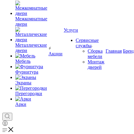
Межкомнатные
двери
Услуги
Сервисные
Металлические
службы
двери
Сборка
Главная
Брен
Акции
мебели
Мебель
Монтаж
дверей
Фурнитура
Экраны
Перегородки
Арки