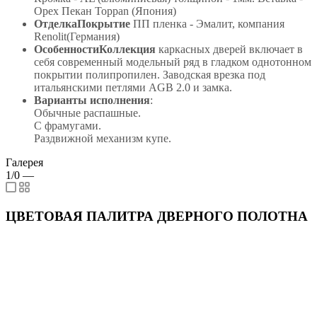
Орех Пекан Toppan (Япония)
ОтделкаПокрытие
ПП пленка - Эмалит, компания
Renolit(Германия)
ОсобенностиКоллекция
каркасных дверей включает в
себя современный модельный ряд в гладком однотонном
покрытии полипропилен. Заводская врезка под
итальянскими петлями AGB 2.0 и замка.
Варианты исполнения
:
Обычные распашные.
С фрамугами.
Раздвижной механизм купе.
Галерея
1/0
—
ЦВЕТОВАЯ ПАЛИТРА ДВЕРНОГО ПОЛОТНА