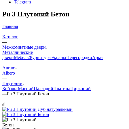
Telegram
Pu 3 Плутоний Бетон
Главная
—
Каталог
—
Межкомнатные двери
Металлические
двери
Мебель
Фурнитура
Экраны
Перегородки
Арки
—
Aurum
Albero
—
Плутоний
Кобальт
Магний
Палладий
Платина
Цирконий
—
Pu 3 Плутоний Бетон