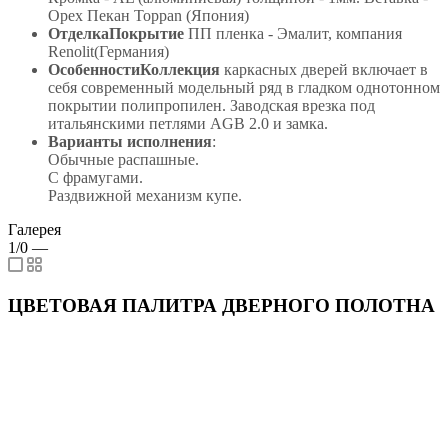
Орех Пекан Toppan (Япония)
ОтделкаПокрытие
ПП пленка - Эмалит, компания
Renolit(Германия)
ОсобенностиКоллекция
каркасных дверей включает в
себя современный модельный ряд в гладком однотонном
покрытии полипропилен. Заводская врезка под
итальянскими петлями AGB 2.0 и замка.
Варианты исполнения
:
Обычные распашные.
С фрамугами.
Раздвижной механизм купе.
Галерея
1/0
—
ЦВЕТОВАЯ ПАЛИТРА ДВЕРНОГО ПОЛОТНА