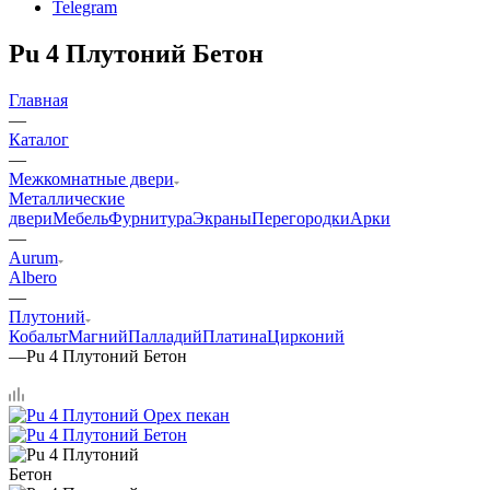
Telegram
Pu 4 Плутоний Бетон
Главная
—
Каталог
—
Межкомнатные двери
Металлические
двери
Мебель
Фурнитура
Экраны
Перегородки
Арки
—
Aurum
Albero
—
Плутоний
Кобальт
Магний
Палладий
Платина
Цирконий
—
Pu 4 Плутоний Бетон