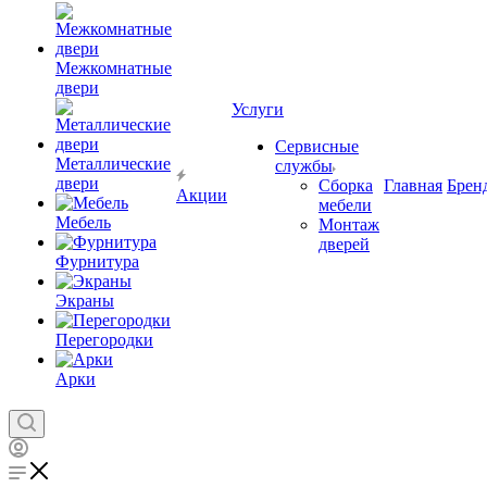
Межкомнатные
двери
Услуги
Сервисные
Металлические
службы
двери
Сборка
Главная
Брен
Акции
мебели
Мебель
Монтаж
дверей
Фурнитура
Экраны
Перегородки
Арки