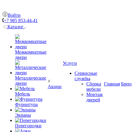
Войти
+7 985 853-44-41
Каталог
Межкомнатные
двери
Услуги
Сервисные
Металлические
службы
двери
Сборка
Главная
Брен
Акции
мебели
Мебель
Монтаж
дверей
Фурнитура
Экраны
Перегородки