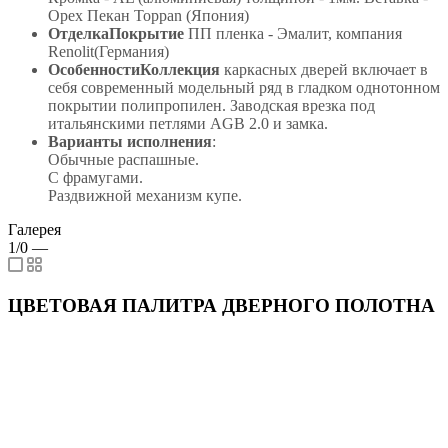
Орех Пекан Toppan (Япония)
ОтделкаПокрытие
ПП пленка - Эмалит, компания
Renolit(Германия)
ОсобенностиКоллекция
каркасных дверей включает в
себя современный модельный ряд в гладком однотонном
покрытии полипропилен. Заводская врезка под
итальянскими петлями AGB 2.0 и замка.
Варианты исполнения
:
Обычные распашные.
С фрамугами.
Раздвижной механизм купе.
Галерея
1/0
—
ЦВЕТОВАЯ ПАЛИТРА ДВЕРНОГО ПОЛОТНА