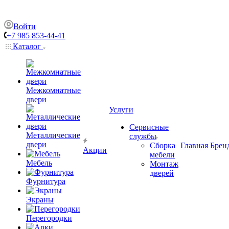
Войти
+7 985 853-44-41
Каталог
Межкомнатные
двери
Услуги
Сервисные
Металлические
службы
двери
Сборка
Главная
Брен
Акции
мебели
Мебель
Монтаж
дверей
Фурнитура
Экраны
Перегородки