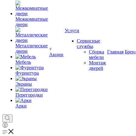
Межкомнатные
двери
Услуги
Сервисные
Металлические
службы
двери
Сборка
Главная
Брен
Акции
мебели
Мебель
Монтаж
дверей
Фурнитура
Экраны
Перегородки
Арки