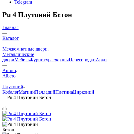
Telegram
Pu 4 Плутоний Бетон
Главная
—
Каталог
—
Межкомнатные двери
Металлические
двери
Мебель
Фурнитура
Экраны
Перегородки
Арки
—
Aurum
Albero
—
Плутоний
Кобальт
Магний
Палладий
Платина
Цирконий
—
Pu 4 Плутоний Бетон