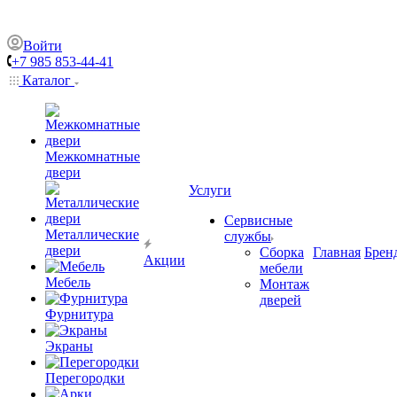
Войти
+7 985 853-44-41
Каталог
Межкомнатные
двери
Услуги
Сервисные
Металлические
службы
двери
Сборка
Главная
Брен
Акции
мебели
Мебель
Монтаж
дверей
Фурнитура
Экраны
Перегородки