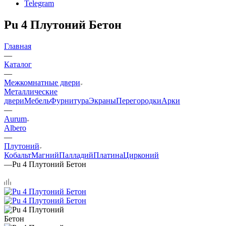
Telegram
Pu 4 Плутоний Бетон
Главная
—
Каталог
—
Межкомнатные двери
Металлические
двери
Мебель
Фурнитура
Экраны
Перегородки
Арки
—
Aurum
Albero
—
Плутоний
Кобальт
Магний
Палладий
Платина
Цирконий
—
Pu 4 Плутоний Бетон