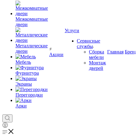
Межкомнатные
двери
Услуги
Сервисные
Металлические
службы
двери
Сборка
Главная
Брен
Акции
мебели
Мебель
Монтаж
дверей
Фурнитура
Экраны
Перегородки
Арки