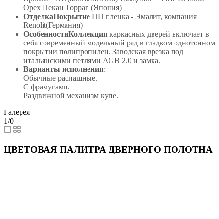
Орех Пекан Toppan (Япония)
ОтделкаПокрытие
ПП пленка - Эмалит, компания
Renolit(Германия)
ОсобенностиКоллекция
каркасных дверей включает в
себя современный модельный ряд в гладком однотонном
покрытии полипропилен. Заводская врезка под
итальянскими петлями AGB 2.0 и замка.
Варианты исполнения
:
Обычные распашные.
С фрамугами.
Раздвижной механизм купе.
Галерея
1/0
—
ЦВЕТОВАЯ ПАЛИТРА ДВЕРНОГО ПОЛОТНА