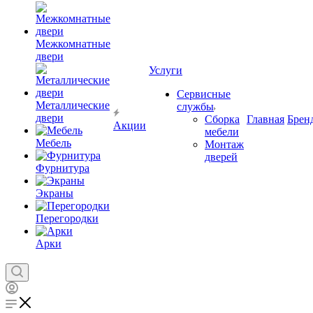
Межкомнатные
двери
Услуги
Сервисные
Металлические
службы
двери
Сборка
Главная
Брен
Акции
мебели
Мебель
Монтаж
дверей
Фурнитура
Экраны
Перегородки
Арки