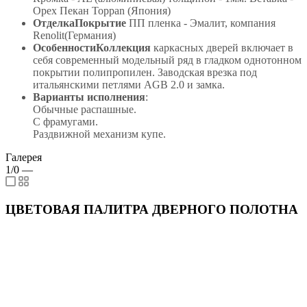
Орех Пекан Toppan (Япония)
ОтделкаПокрытие
ПП пленка - Эмалит, компания
Renolit(Германия)
ОсобенностиКоллекция
каркасных дверей включает в
себя современный модельный ряд в гладком однотонном
покрытии полипропилен. Заводская врезка под
итальянскими петлями AGB 2.0 и замка.
Варианты исполнения
:
Обычные распашные.
С фрамугами.
Раздвижной механизм купе.
Галерея
1/0
—
ЦВЕТОВАЯ ПАЛИТРА ДВЕРНОГО ПОЛОТНА