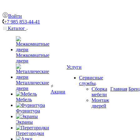
Войти
+7 985 853-44-41
Каталог
Межкомнатные
двери
Услуги
Сервисные
Металлические
службы
двери
Сборка
Главная
Брен
Акции
мебели
Мебель
Монтаж
дверей
Фурнитура
Экраны
Перегородки