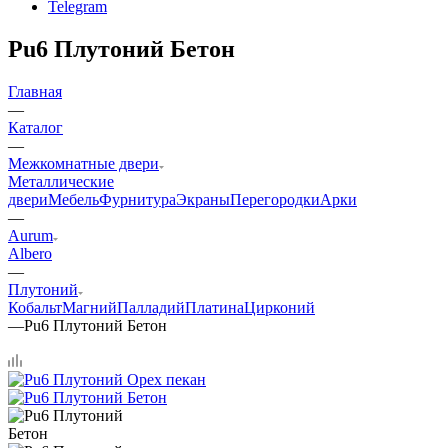
Telegram
Pu6 Плутоний Бетон
Главная
—
Каталог
—
Межкомнатные двери
Металлические
двери
Мебель
Фурнитура
Экраны
Перегородки
Арки
—
Aurum
Albero
—
Плутоний
Кобальт
Магний
Палладий
Платина
Цирконий
—
Pu6 Плутоний Бетон