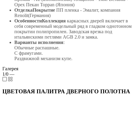
Орех Пекан Toppan (Япония)
ОтделкаПокрытие
ПП пленка - Эмалит, компания
Renolit(Германия)
ОсобенностиКоллекция
каркасных дверей включает в
себя современный модельный ряд в гладком однотонном
покрытии полипропилен. Заводская врезка под
итальянскими петлями AGB 2.0 и замка.
Варианты исполнения
:
Обычные распашные.
С фрамугами.
Раздвижной механизм купе.
Галерея
1/0
—
ЦВЕТОВАЯ ПАЛИТРА ДВЕРНОГО ПОЛОТНА