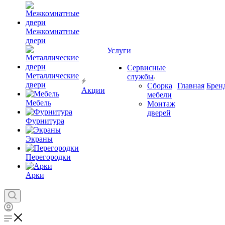
Межкомнатные
двери
Услуги
Сервисные
Металлические
службы
двери
Сборка
Главная
Брен
Акции
мебели
Мебель
Монтаж
дверей
Фурнитура
Экраны
Перегородки
Арки