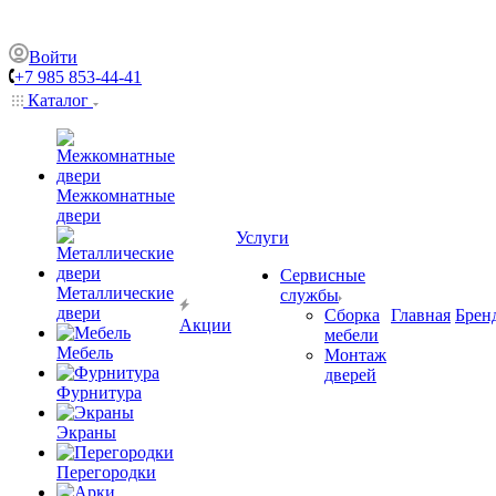
Войти
+7 985 853-44-41
Каталог
Межкомнатные
двери
Услуги
Сервисные
Металлические
службы
двери
Сборка
Главная
Брен
Акции
мебели
Мебель
Монтаж
дверей
Фурнитура
Экраны
Перегородки