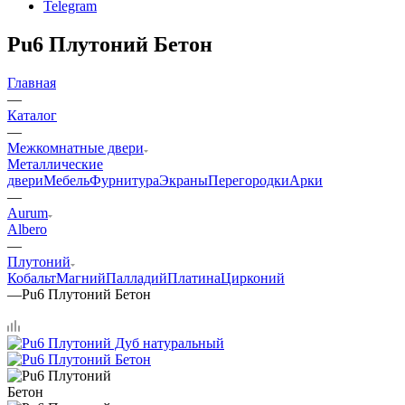
Telegram
Pu6 Плутоний Бетон
Главная
—
Каталог
—
Межкомнатные двери
Металлические
двери
Мебель
Фурнитура
Экраны
Перегородки
Арки
—
Aurum
Albero
—
Плутоний
Кобальт
Магний
Палладий
Платина
Цирконий
—
Pu6 Плутоний Бетон