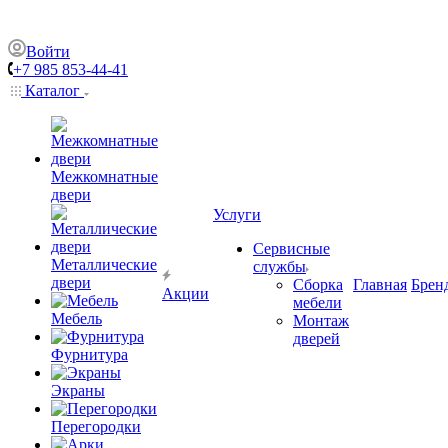
Войти
+7 985 853-44-41
Каталог
Межкомнатные
двери
Услуги
Сервисные
Металлические
службы
двери
Сборка
Главная
Брен
Акции
мебели
Мебель
Монтаж
дверей
Фурнитура
Экраны
Перегородки