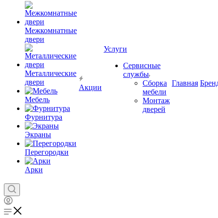
Межкомнатные
двери
Услуги
Сервисные
Металлические
службы
двери
Сборка
Главная
Брен
Акции
мебели
Мебель
Монтаж
дверей
Фурнитура
Экраны
Перегородки
Арки