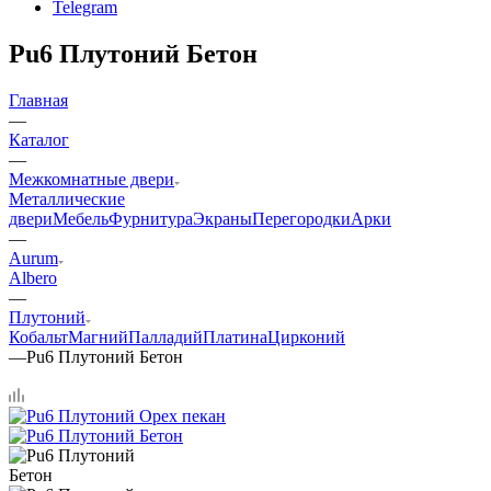
Telegram
Pu6 Плутоний Бетон
Главная
—
Каталог
—
Межкомнатные двери
Металлические
двери
Мебель
Фурнитура
Экраны
Перегородки
Арки
—
Aurum
Albero
—
Плутоний
Кобальт
Магний
Палладий
Платина
Цирконий
—
Pu6 Плутоний Бетон