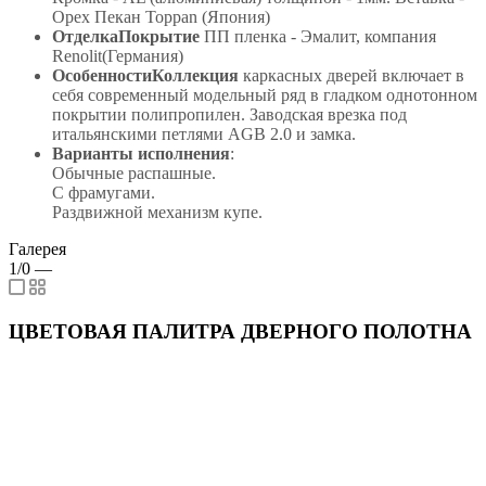
Орех Пекан Toppan (Япония)
ОтделкаПокрытие
ПП пленка - Эмалит, компания
Renolit(Германия)
ОсобенностиКоллекция
каркасных дверей включает в
себя современный модельный ряд в гладком однотонном
покрытии полипропилен. Заводская врезка под
итальянскими петлями AGB 2.0 и замка.
Варианты исполнения
:
Обычные распашные.
С фрамугами.
Раздвижной механизм купе.
Галерея
1/0
—
ЦВЕТОВАЯ ПАЛИТРА ДВЕРНОГО ПОЛОТНА