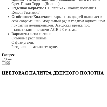
Орех Пекан Toppan (Япония)
ОтделкаПокрытие
ПП пленка - Эмалит, компания
Renolit(Германия)
ОсобенностиКоллекция
каркасных дверей включает в
себя современный модельный ряд в гладком однотонном
покрытии полипропилен. Заводская врезка под
итальянскими петлями AGB 2.0 и замка.
Варианты исполнения
:
Обычные распашные.
С фрамугами.
Раздвижной механизм купе.
Галерея
1/0
—
ЦВЕТОВАЯ ПАЛИТРА ДВЕРНОГО ПОЛОТНА