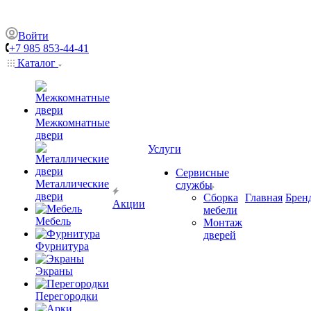
Войти
+7 985 853-44-41
Каталог
Межкомнатные
двери
Услуги
Сервисные
Металлические
службы
двери
Сборка
Главная
Брен
Акции
мебели
Мебель
Монтаж
дверей
Фурнитура
Экраны
Перегородки