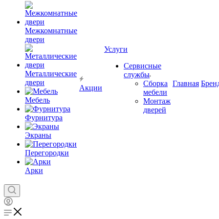
Межкомнатные
двери
Услуги
Сервисные
Металлические
службы
двери
Сборка
Главная
Брен
Акции
мебели
Мебель
Монтаж
дверей
Фурнитура
Экраны
Перегородки
Арки