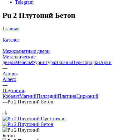
Telegram
Pu 2 Плутоний Бетон
Главная
—
Каталог
—
Межкомнатные двери
Металлические
двери
Мебель
Фурнитура
Экраны
Перегородки
Арки
—
Aurum
Albero
—
Плутоний
Кобальт
Магний
Палладий
Платина
Цирконий
—
Pu 2 Плутоний Бетон