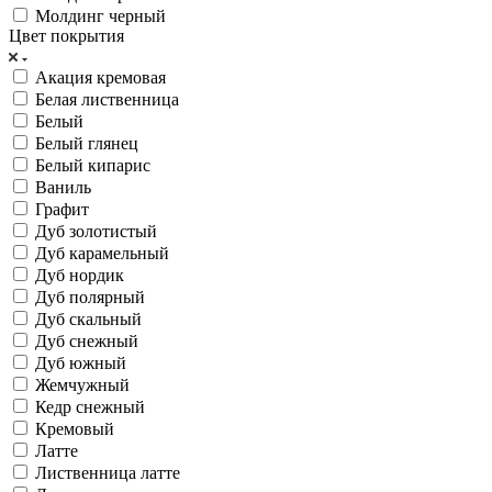
Молдинг черный
Цвет покрытия
Акация кремовая
Белая лиственница
Белый
Белый глянец
Белый кипарис
Ваниль
Графит
Дуб золотистый
Дуб карамельный
Дуб нордик
Дуб полярный
Дуб скальный
Дуб снежный
Дуб южный
Жемчужный
Кедр снежный
Кремовый
Латте
Лиственница латте