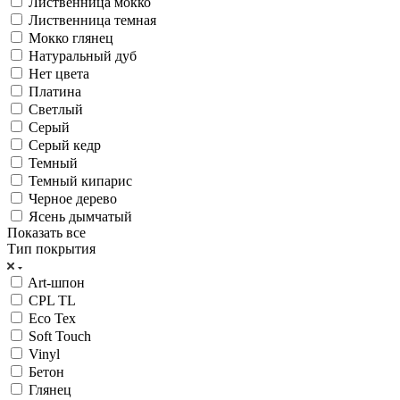
Лиственница мокко
Лиственница темная
Мокко глянец
Натуральный дуб
Нет цвета
Платина
Светлый
Серый
Серый кедр
Темный
Темный кипарис
Черное дерево
Ясень дымчатый
Показать все
Тип покрытия
Art-шпон
CPL TL
Eco Tex
Soft Touch
Vinyl
Бетон
Глянец