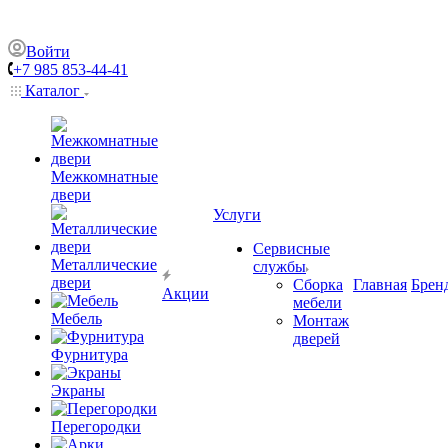
Войти
+7 985 853-44-41
Каталог
Межкомнатные
двери
Услуги
Сервисные
Металлические
службы
двери
Сборка
Главная
Брен
Акции
мебели
Мебель
Монтаж
дверей
Фурнитура
Экраны
Перегородки