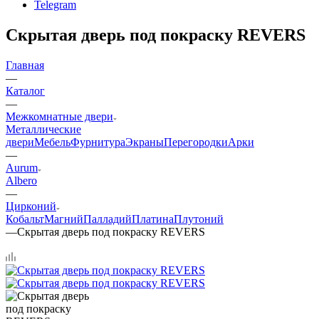
Telegram
Скрытая дверь под покраску REVERS
Главная
—
Каталог
—
Межкомнатные двери
Металлические
двери
Мебель
Фурнитура
Экраны
Перегородки
Арки
—
Aurum
Albero
—
Цирконий
Кобальт
Магний
Палладий
Платина
Плутоний
—
Скрытая дверь под покраску REVERS