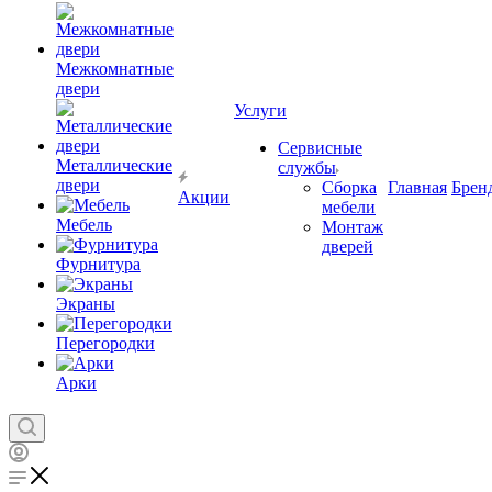
Межкомнатные
двери
Услуги
Сервисные
Металлические
службы
двери
Сборка
Главная
Брен
Акции
мебели
Мебель
Монтаж
дверей
Фурнитура
Экраны
Перегородки
Арки