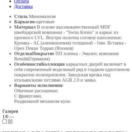
Оплата
Доставка
Стиль
Минимализм
Каркасно
-щитовые
Материал
В основе высококачественный MDF
швейцарской компании - "Swiss Krono" и каркас из
прочного LVL. Внутри полотна сотовое наполнение.
Кромка - AL (алюминиевая) толщиной - 1мм. Вставка -
Орех Пекан Toppan (Япония)
ОтделкаПокрытие
ПП пленка - Эмалит, компания
Renolit(Германия)
ОсобенностиКоллекция
каркасных дверей включает в
себя современный модельный ряд в гладком однотонном
покрытии полипропилен. Заводская врезка под
итальянскими петлями AGB 2.0 и замка.
Варианты исполнения
:
Обычные распашные.
С фрамугами.
Раздвижной механизм купе.
Галерея
1/0
—