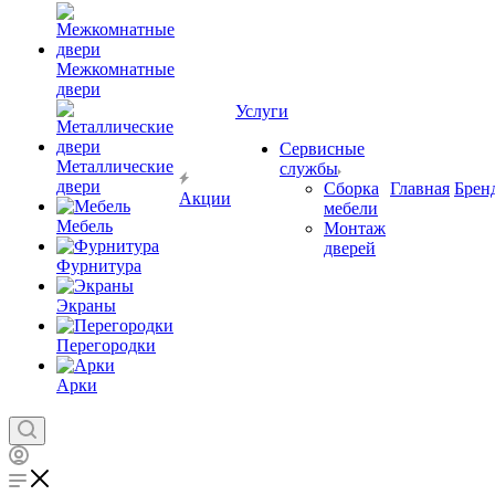
Межкомнатные
двери
Услуги
Сервисные
Металлические
службы
двери
Сборка
Главная
Брен
Акции
мебели
Мебель
Монтаж
дверей
Фурнитура
Экраны
Перегородки
Арки