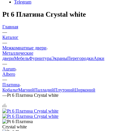
Telegram
Pt 6 Платина Crystal white
Главная
—
Каталог
—
Межкомнатные двери
Металлические
двери
Мебель
Фурнитура
Экраны
Перегородки
Арки
—
Aurum
Albero
—
Платина
Кобальт
Магний
Палладий
Плутоний
Цирконий
—
Pt 6 Платина Crystal white