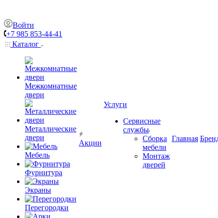
Войти
+7 985 853-44-41
Каталог
Межкомнатные
двери
Услуги
Сервисные
Металлические
службы
двери
Сборка
Главная
Брен
Акции
мебели
Мебель
Монтаж
дверей
Фурнитура
Экраны
Перегородки