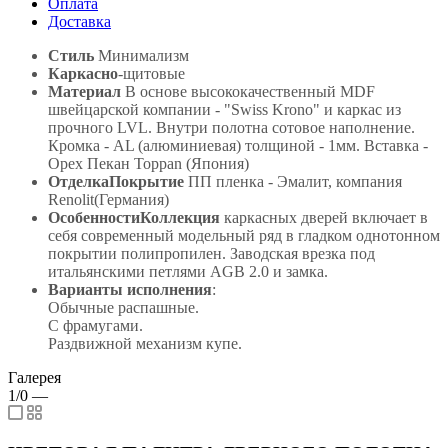
Оплата
Доставка
Стиль
Минимализм
Каркасно
-щитовые
Материал
В основе высококачественный MDF
швейцарской компании - "Swiss Krono" и каркас из
прочного LVL. Внутри полотна сотовое наполнение.
Кромка - AL (алюминиевая) толщиной - 1мм. Вставка -
Орех Пекан Toppan (Япония)
ОтделкаПокрытие
ПП пленка - Эмалит, компания
Renolit(Германия)
ОсобенностиКоллекция
каркасных дверей включает в
себя современный модельный ряд в гладком однотонном
покрытии полипропилен. Заводская врезка под
итальянскими петлями AGB 2.0 и замка.
Варианты исполнения
:
Обычные распашные.
С фрамугами.
Раздвижной механизм купе.
Галерея
1/0
—