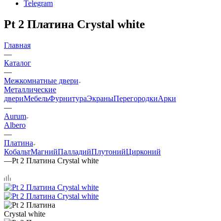
Telegram
Pt 2 Платина Crystal white
Главная
—
Каталог
—
Межкомнатные двери
Металлические
двери
Мебель
Фурнитура
Экраны
Перегородки
Арки
—
Aurum
Albero
—
Платина
Кобальт
Магний
Палладий
Плутоний
Цирконий
—
Pt 2 Платина Crystal white