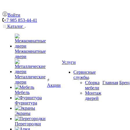
Войти
+7 985 853-44-41
Каталог
Межкомнатные
двери
Услуги
Сервисные
Металлические
службы
двери
Сборка
Главная
Брен
Акции
мебели
Мебель
Монтаж
дверей
Фурнитура
Экраны
Перегородки