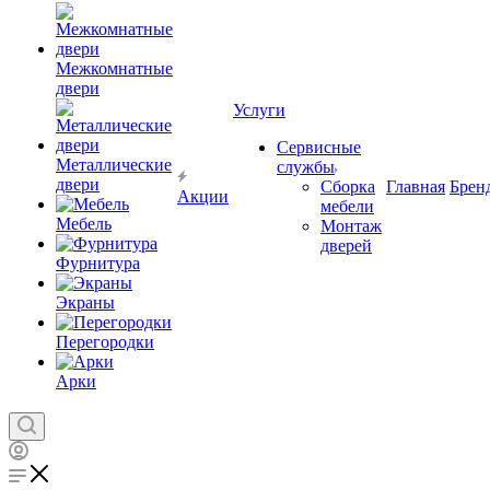
Межкомнатные
двери
Услуги
Сервисные
Металлические
службы
двери
Сборка
Главная
Брен
Акции
мебели
Мебель
Монтаж
дверей
Фурнитура
Экраны
Перегородки
Арки