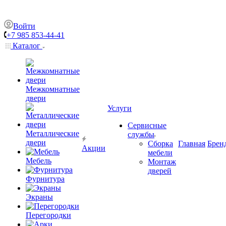
Войти
+7 985 853-44-41
Каталог
Межкомнатные
двери
Услуги
Сервисные
Металлические
службы
двери
Сборка
Главная
Брен
Акции
мебели
Мебель
Монтаж
дверей
Фурнитура
Экраны
Перегородки