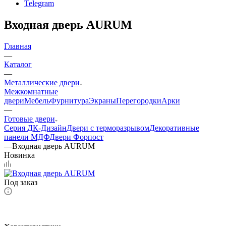
Telegram
Входная дверь AURUM
Главная
—
Каталог
—
Металлические двери
Межкомнатные
двери
Мебель
Фурнитура
Экраны
Перегородки
Арки
—
Готовые двери
Серия ДК-Дизайн
Двери с терморазрывом
Декоративные
панели МДФ
Двери Форпост
—
Входная дверь AURUM
Новинка
Под заказ