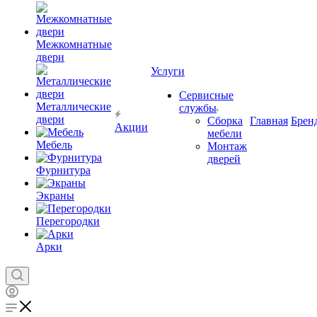
Межкомнатные
двери
Услуги
Сервисные
Металлические
службы
двери
Сборка
Главная
Брен
Акции
мебели
Мебель
Монтаж
дверей
Фурнитура
Экраны
Перегородки
Арки