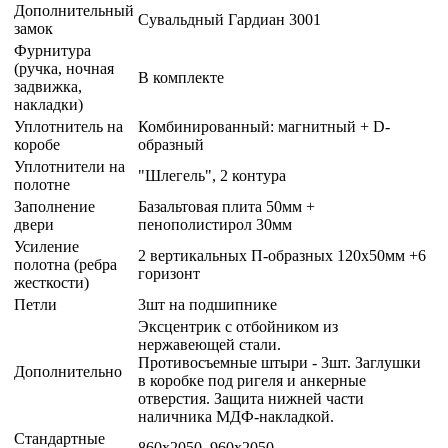
Дополнительный
Сувальдный Гардиан 3001
замок
Фурнитура
(ручка, ночная
В комплекте
задвижка,
накладки)
Уплотнитель на
Комбинированный: магнитный + D-
коробе
образный
Уплотнители на
"Шлегель", 2 контура
полотне
Заполнение
Базальтовая плита 50мм +
двери
пенополистирол 30мм
Усиление
2 вертикальных П-образных 120х50мм +6
полотна (ребра
горизонт
жесткости)
Петли
3шт на подшипнике
Эксцентрик с отбойником из
нержавеющей стали.
Противосъемные штыри - 3шт. Заглушки
Дополнительно
в коробке под ригеля и анкерные
отверстия. Защита нижней части
наличника МДФ-накладкой.
Стандартные
860х2050, 960х2050