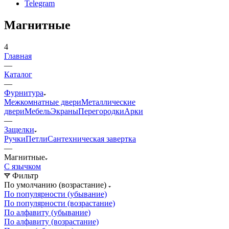
Telegram
Магнитные
4
Главная
—
Каталог
—
Фурнитура
Межкомнатные двери
Металлические
двери
Мебель
Экраны
Перегородки
Арки
—
Защелки
Ручки
Петли
Сантехническая завертка
—
Магнитные
С язычком
Фильтр
По умолчанию (возрастание)
По популярности (убывание)
По популярности (возрастание)
По алфавиту (убывание)
По алфавиту (возрастание)