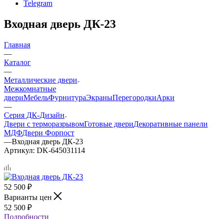
Telegram
Входная дверь ДК-23
Главная
—
Каталог
—
Металлические двери
Межкомнатные
двери
Мебель
Фурнитура
Экраны
Перегородки
Арки
—
Серия ДК-Дизайн
Двери с терморазрывом
Готовые двери
Декоративные панели
МДФ
Двери Форпост
—
Входная дверь ДК-23
Артикул:
DK-645031114
52 500
₽
Варианты цен
52 500
₽
Подробности