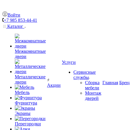
Войти
+7 985 853-44-41
Каталог
Межкомнатные
двери
Услуги
Сервисные
Металлические
службы
двери
Сборка
Главная
Брен
Акции
мебели
Мебель
Монтаж
дверей
Фурнитура
Экраны
Перегородки