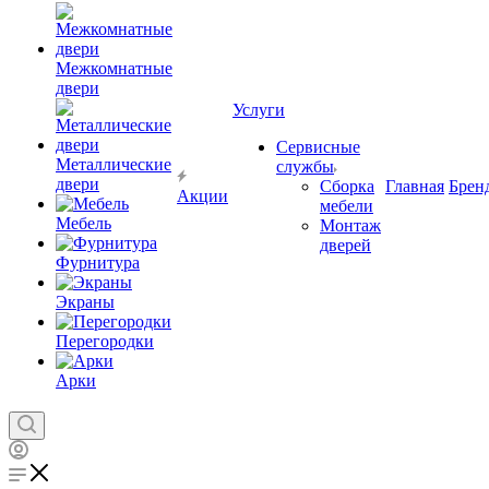
Межкомнатные
двери
Услуги
Сервисные
Металлические
службы
двери
Сборка
Главная
Брен
Акции
мебели
Мебель
Монтаж
дверей
Фурнитура
Экраны
Перегородки
Арки