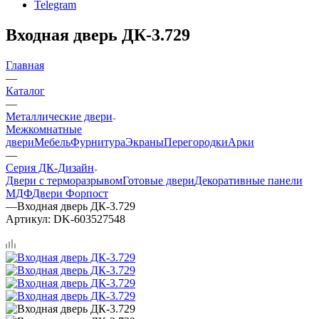
Telegram
Входная дверь ДК-3.729
Главная
—
Каталог
—
Металлические двери
Межкомнатные
двери
Мебель
Фурнитура
Экраны
Перегородки
Арки
—
Серия ДК-Дизайн
Двери с терморазрывом
Готовые двери
Декоративные панели
МДФ
Двери Форпост
—
Входная дверь ДК-3.729
Артикул:
DK-603527548