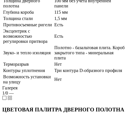
Толщина дверного
100 мм без учета внутренней
полотна
панели
Глубина короба
115 мм
Толщина стали
1,5 мм
Противосъемные ригели
Есть
Эксцентрик с
возможностью
Есть
регулировки притвора
Полотно - базальтовая плита. Короб
Звуко- и тепло изоляция
закрытого типа - минеральная
плита
Терморазрыв
Нет
Контуры уплотнения
Три контура D-образного профиля
Возможность установки
Нет
на улицу
Галерея
1/0
—
ЦВЕТОВАЯ ПАЛИТРА ДВЕРНОГО ПОЛОТНА