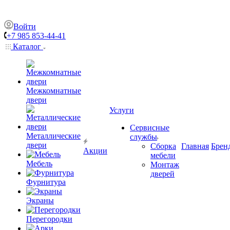
Войти
+7 985 853-44-41
Каталог
Межкомнатные
двери
Услуги
Сервисные
Металлические
службы
двери
Сборка
Главная
Брен
Акции
мебели
Мебель
Монтаж
дверей
Фурнитура
Экраны
Перегородки