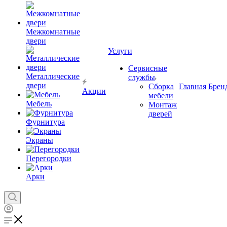
Межкомнатные
двери
Услуги
Сервисные
Металлические
службы
двери
Сборка
Главная
Брен
Акции
мебели
Мебель
Монтаж
дверей
Фурнитура
Экраны
Перегородки
Арки