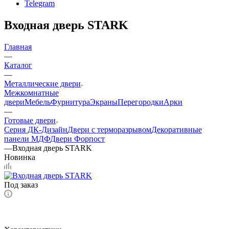
Telegram
Входная дверь STARK
Главная
—
Каталог
—
Металлические двери
Межкомнатные
двери
Мебель
Фурнитура
Экраны
Перегородки
Арки
—
Готовые двери
Серия ДК-Дизайн
Двери с терморазрывом
Декоративные
панели МДФ
Двери Форпост
—
Входная дверь STARK
Новинка
Под заказ