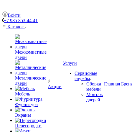
Войти
+7 985 853-44-41
Каталог
Межкомнатные
двери
Услуги
Сервисные
Металлические
службы
двери
Сборка
Главная
Брен
Акции
мебели
Мебель
Монтаж
дверей
Фурнитура
Экраны
Перегородки