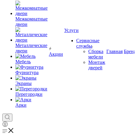
Межкомнатные
двери
Услуги
Сервисные
Металлические
службы
двери
Сборка
Главная
Брен
Акции
мебели
Мебель
Монтаж
дверей
Фурнитура
Экраны
Перегородки
Арки