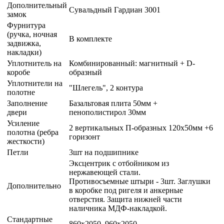
Дополнительный
Сувальдный Гардиан 3001
замок
Фурнитура
(ручка, ночная
В комплекте
задвижка,
накладки)
Уплотнитель на
Комбинированный: магнитный + D-
коробе
образный
Уплотнители на
"Шлегель", 2 контура
полотне
Заполнение
Базальтовая плита 50мм +
двери
пенополистирол 30мм
Усиление
2 вертикальных П-образных 120х50мм +6
полотна (ребра
горизонт
жесткости)
Петли
3шт на подшипнике
Эксцентрик с отбойником из
нержавеющей стали.
Противосъемные штыри - 3шт. Заглушки
Дополнительно
в коробке под ригеля и анкерные
отверстия. Защита нижней части
наличника МДФ-накладкой.
Стандартные
860х2050, 960х2050