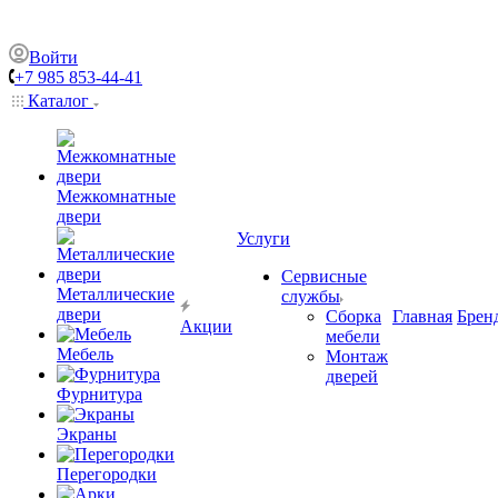
Войти
+7 985 853-44-41
Каталог
Межкомнатные
двери
Услуги
Сервисные
Металлические
службы
двери
Сборка
Главная
Брен
Акции
мебели
Мебель
Монтаж
дверей
Фурнитура
Экраны
Перегородки