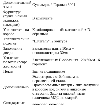
Дополнительный
Сувальдный Гардиан 3001
замок
Фурнитура
(ручка, ночная
В комплекте
задвижка,
накладки)
Уплотнитель на
Комбинированный: магнитный + D-
коробе
образный
Уплотнители на
"Шлегель", 2 контура
полотне
Заполнение
Базальтовая плита 50мм +
двери
пенополистирол 30мм
Усиление
2 вертикальных П-образных 120х50мм +6
полотна (ребра
горизонт
жесткости)
Петли
3шт на подшипнике
Эксцентрик с отбойником из
нержавеющей стали.
Противосъемные штыри - 3шт. Заглушки
Дополнительно
в коробке под ригеля и анкерные
отверстия. Защита нижней части
наличника МДФ-накладкой.
Стандартные
860х2050, 960х2050