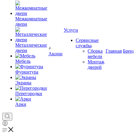
Межкомнатные
двери
Услуги
Сервисные
Металлические
службы
двери
Сборка
Главная
Брен
Акции
мебели
Мебель
Монтаж
дверей
Фурнитура
Экраны
Перегородки
Арки